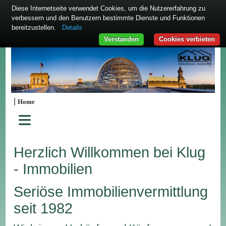
Diese Internetseite verwendet Cookies, um die Nutzererfahrung zu
verbessern und den Benutzern bestimmte Dienste und Funktionen
bereitzustellen.
Details
Verstanden
Cookies verbieten
|
Home
≡
Herzlich Willkommen bei Klug
- Immobilien
Seriöse Immobilienvermittlung
seit 1982