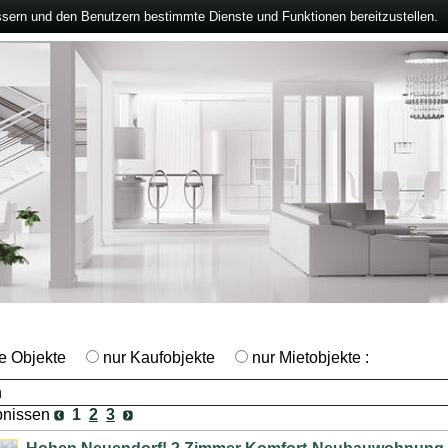
ssern und den Benutzern bestimmte Dienste und Funktionen bereitzustellen.
le Objekte
nur Kaufobjekte
nur Mietobjekte :
bnissen
1
2
3