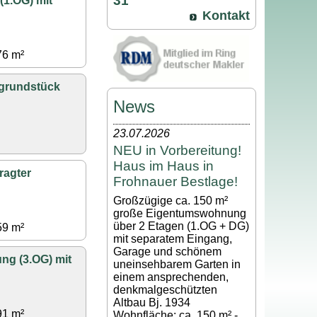
31
1.OG) mit
Kontakt
76 m²
grundstück
News
23.07.2026
NEU in Vorbereitung!
Haus im Haus in
ragter
Frohnauer Bestlage!
Großzügige ca. 150 m²
große Eigentumswohnung
über 2 Etagen (1.OG + DG)
59 m²
mit separatem Eingang,
Garage und schönem
ng (3.OG) mit
uneinsehbarem Garten in
einem ansprechenden,
denkmalgeschützten
Altbau Bj. 1934
91 m²
Wohnfläche: ca. 150 m² -