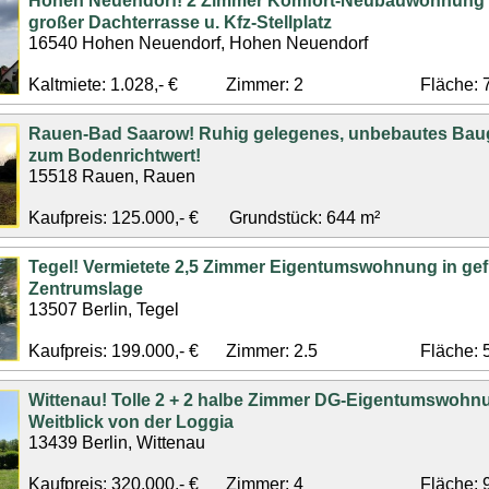
Hohen Neuendorf! 2 Zimmer Komfort-Neubauwohnung (
großer Dachterrasse u. Kfz-Stellplatz
16540 Hohen Neuendorf, Hohen Neuendorf
Kaltmiete: 1.028,- €
Zimmer: 2
Fläche: 
Rauen-Bad Saarow! Ruhig gelegenes, unbebautes Bau
zum Bodenrichtwert!
15518 Rauen, Rauen
Kaufpreis: 125.000,- €
Grundstück: 644 m²
Tegel! Vermietete 2,5 Zimmer Eigentumswohnung in gef
Zentrumslage
13507 Berlin, Tegel
Kaufpreis: 199.000,- €
Zimmer: 2.5
Fläche: 
Wittenau! Tolle 2 + 2 halbe Zimmer DG-Eigentumswohnu
Weitblick von der Loggia
13439 Berlin, Wittenau
Kaufpreis: 320.000,- €
Zimmer: 4
Fläche: 