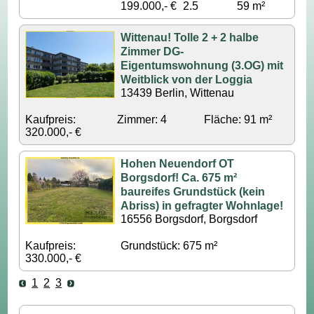
199.000,- €
2.5
59 m²
Wittenau! Tolle 2 + 2 halbe
Zimmer DG-
Eigentumswohnung (3.OG) mit
Weitblick von der Loggia
13439 Berlin, Wittenau
Kaufpreis:
Zimmer: 4
Fläche: 91 m²
320.000,- €
Hohen Neuendorf OT
Borgsdorf! Ca. 675 m²
baureifes Grundstück (kein
Abriss) in gefragter Wohnlage!
16556 Borgsdorf, Borgsdorf
Kaufpreis:
Grundstück: 675 m²
330.000,- €
1
2
3