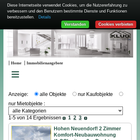
Diese Internetseite verwendet Cookies, um die Nutzererfahrung zu
verbessern und den Benutzern bestimmte Dienste und Funktionen
bereitzustellen.
Details
Verstanden
Cookies verbieten
|
|
Home
Immobilienangebote
≡
Anzeige:
alle Objekte
nur Kaufobjekte
nur Mietobjekte :
1-5 von 14 Ergebnissen
1
2
3
Hohen Neuendorf! 2 Zimmer
Komfort-Neubauwohnung