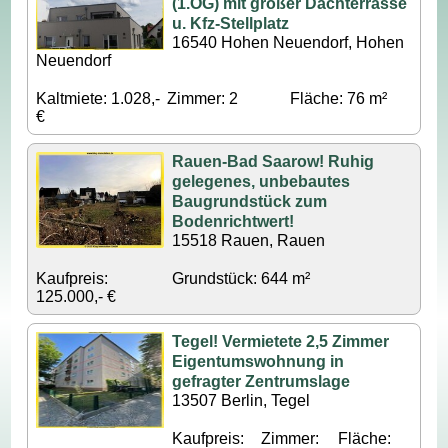
(1.OG) mit großer Dachterrasse
u. Kfz-Stellplatz
16540 Hohen Neuendorf, Hohen
Neuendorf
Kaltmiete: 1.028,-
Zimmer: 2
Fläche: 76 m²
€
Rauen-Bad Saarow! Ruhig
gelegenes, unbebautes
Baugrundstück zum
Bodenrichtwert!
15518 Rauen, Rauen
Kaufpreis:
Grundstück: 644 m²
125.000,- €
Tegel! Vermietete 2,5 Zimmer
Eigentumswohnung in
gefragter Zentrumslage
13507 Berlin, Tegel
Kaufpreis:
Zimmer:
Fläche: