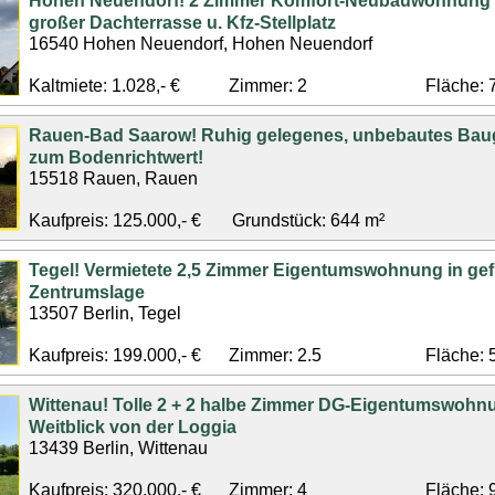
Hohen Neuendorf! 2 Zimmer Komfort-Neubauwohnung (
großer Dachterrasse u. Kfz-Stellplatz
16540 Hohen Neuendorf, Hohen Neuendorf
Kaltmiete: 1.028,- €
Zimmer: 2
Fläche: 
Rauen-Bad Saarow! Ruhig gelegenes, unbebautes Bau
zum Bodenrichtwert!
15518 Rauen, Rauen
Kaufpreis: 125.000,- €
Grundstück: 644 m²
Tegel! Vermietete 2,5 Zimmer Eigentumswohnung in gef
Zentrumslage
13507 Berlin, Tegel
Kaufpreis: 199.000,- €
Zimmer: 2.5
Fläche: 
Wittenau! Tolle 2 + 2 halbe Zimmer DG-Eigentumswohnu
Weitblick von der Loggia
13439 Berlin, Wittenau
Kaufpreis: 320.000,- €
Zimmer: 4
Fläche: 