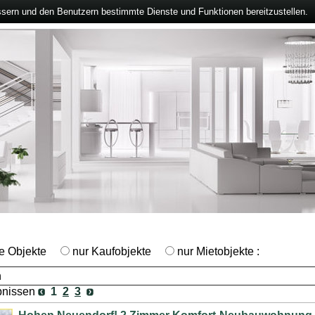
ssern und den Benutzern bestimmte Dienste und Funktionen bereitzustellen.
le Objekte
nur Kaufobjekte
nur Mietobjekte :
bnissen
1
2
3