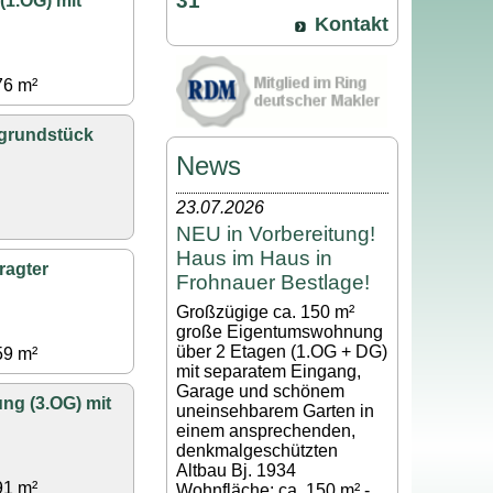
31
1.OG) mit
Kontakt
76 m²
grundstück
News
23.07.2026
NEU in Vorbereitung!
Haus im Haus in
ragter
Frohnauer Bestlage!
Großzügige ca. 150 m²
große Eigentumswohnung
über 2 Etagen (1.OG + DG)
59 m²
mit separatem Eingang,
Garage und schönem
ng (3.OG) mit
uneinsehbarem Garten in
einem ansprechenden,
denkmalgeschützten
Altbau Bj. 1934
91 m²
Wohnfläche: ca. 150 m² -