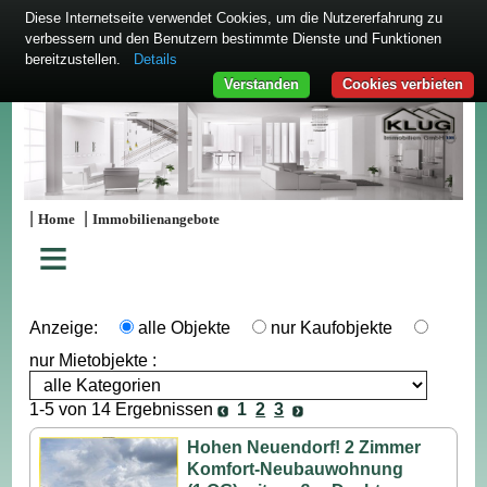
Diese Internetseite verwendet Cookies, um die Nutzererfahrung zu
verbessern und den Benutzern bestimmte Dienste und Funktionen
bereitzustellen.
Details
Verstanden
Cookies verbieten
|
|
Home
Immobilienangebote
≡
Anzeige:
alle Objekte
nur Kaufobjekte
nur Mietobjekte :
1-5 von 14 Ergebnissen
1
2
3
Hohen Neuendorf! 2 Zimmer
Komfort-Neubauwohnung