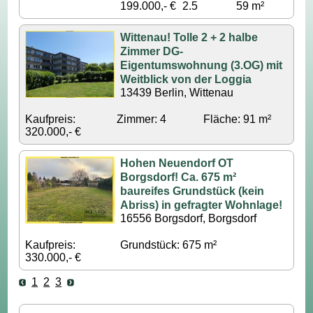
199.000,- €
2.5
59 m²
Wittenau! Tolle 2 + 2 halbe
Zimmer DG-
Eigentumswohnung (3.OG) mit
Weitblick von der Loggia
13439 Berlin, Wittenau
Kaufpreis:
Zimmer: 4
Fläche: 91 m²
320.000,- €
Hohen Neuendorf OT
Borgsdorf! Ca. 675 m²
baureifes Grundstück (kein
Abriss) in gefragter Wohnlage!
16556 Borgsdorf, Borgsdorf
Kaufpreis:
Grundstück: 675 m²
330.000,- €
1
2
3