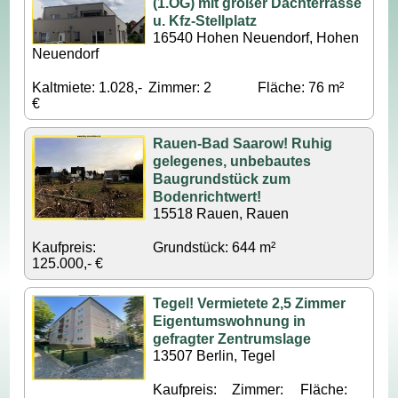
(1.OG) mit großer Dachterrasse
u. Kfz-Stellplatz
16540 Hohen Neuendorf, Hohen
Neuendorf
Kaltmiete: 1.028,-
Zimmer: 2
Fläche: 76 m²
€
Rauen-Bad Saarow! Ruhig
gelegenes, unbebautes
Baugrundstück zum
Bodenrichtwert!
15518 Rauen, Rauen
Kaufpreis:
Grundstück: 644 m²
125.000,- €
Tegel! Vermietete 2,5 Zimmer
Eigentumswohnung in
gefragter Zentrumslage
13507 Berlin, Tegel
Kaufpreis:
Zimmer:
Fläche: