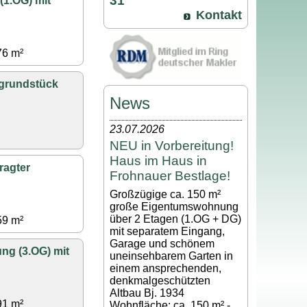
31
1.OG) mit
Kontakt
76 m²
grundstück
News
23.07.2026
NEU in Vorbereitung!
Haus im Haus in
ragter
Frohnauer Bestlage!
Großzügige ca. 150 m²
große Eigentumswohnung
über 2 Etagen (1.OG + DG)
59 m²
mit separatem Eingang,
Garage und schönem
ng (3.OG) mit
uneinsehbarem Garten in
einem ansprechenden,
denkmalgeschützten
Altbau Bj. 1934
91 m²
Wohnfläche: ca. 150 m² -