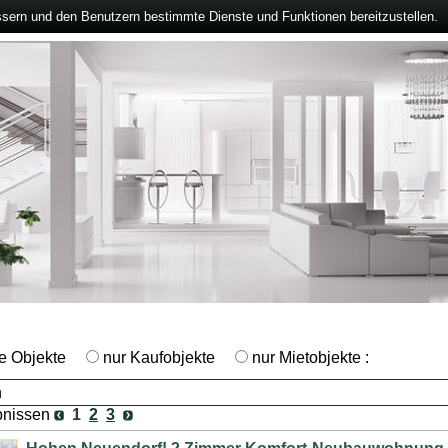
ssern und den Benutzern bestimmte Dienste und Funktionen bereitzustellen.
le Objekte
nur Kaufobjekte
nur Mietobjekte :
bnissen
1
2
3