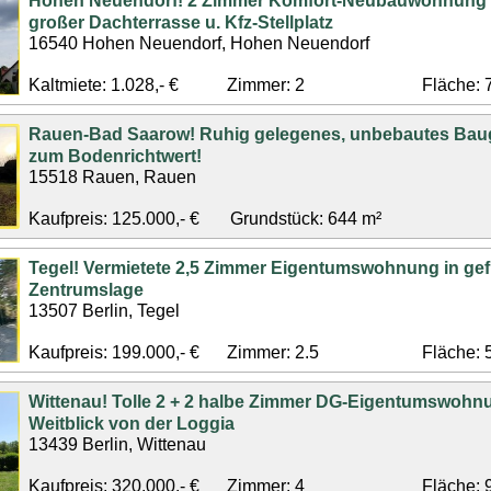
Hohen Neuendorf! 2 Zimmer Komfort-Neubauwohnung (
großer Dachterrasse u. Kfz-Stellplatz
16540 Hohen Neuendorf, Hohen Neuendorf
Kaltmiete: 1.028,- €
Zimmer: 2
Fläche: 
Rauen-Bad Saarow! Ruhig gelegenes, unbebautes Bau
zum Bodenrichtwert!
15518 Rauen, Rauen
Kaufpreis: 125.000,- €
Grundstück: 644 m²
Tegel! Vermietete 2,5 Zimmer Eigentumswohnung in gef
Zentrumslage
13507 Berlin, Tegel
Kaufpreis: 199.000,- €
Zimmer: 2.5
Fläche: 
Wittenau! Tolle 2 + 2 halbe Zimmer DG-Eigentumswohnu
Weitblick von der Loggia
13439 Berlin, Wittenau
Kaufpreis: 320.000,- €
Zimmer: 4
Fläche: 