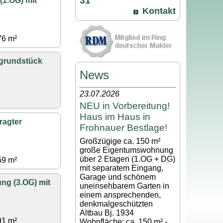
31
1.OG) mit
Kontakt
76 m²
grundstück
News
23.07.2026
NEU in Vorbereitung!
Haus im Haus in
ragter
Frohnauer Bestlage!
Großzügige ca. 150 m²
große Eigentumswohnung
über 2 Etagen (1.OG + DG)
59 m²
mit separatem Eingang,
Garage und schönem
ng (3.OG) mit
uneinsehbarem Garten in
einem ansprechenden,
denkmalgeschützten
Altbau Bj. 1934
91 m²
Wohnfläche: ca. 150 m² -