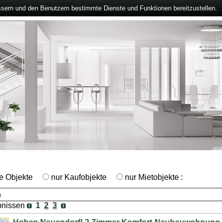
ssern und den Benutzern bestimmte Dienste und Funktionen bereitzustellen.
le Objekte
nur Kaufobjekte
nur Mietobjekte :
bnissen
1
2
3