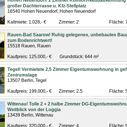
Hohen Neuendorf! 2 Zimmer Komfort-Neubauwohnung (
großer Dachterrasse u. Kfz-Stellplatz
16540 Hohen Neuendorf, Hohen Neuendorf
Kaltmiete: 1.028,- €
Zimmer: 2
Fläche: 
Rauen-Bad Saarow! Ruhig gelegenes, unbebautes Bau
zum Bodenrichtwert!
15518 Rauen, Rauen
Kaufpreis: 125.000,- €
Grundstück: 644 m²
Tegel! Vermietete 2,5 Zimmer Eigentumswohnung in gef
Zentrumslage
13507 Berlin, Tegel
Kaufpreis: 199.000,- €
Zimmer: 2.5
Fläche: 
Wittenau! Tolle 2 + 2 halbe Zimmer DG-Eigentumswohnu
Weitblick von der Loggia
13439 Berlin, Wittenau
Kaufpreis: 320.000,- €
Zimmer: 4
Fläche: 