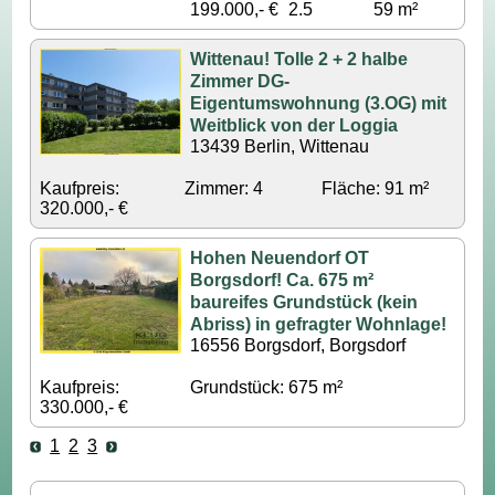
199.000,- €
2.5
59 m²
Wittenau! Tolle 2 + 2 halbe
Zimmer DG-
Eigentumswohnung (3.OG) mit
Weitblick von der Loggia
13439 Berlin, Wittenau
Kaufpreis:
Zimmer: 4
Fläche: 91 m²
320.000,- €
Hohen Neuendorf OT
Borgsdorf! Ca. 675 m²
baureifes Grundstück (kein
Abriss) in gefragter Wohnlage!
16556 Borgsdorf, Borgsdorf
Kaufpreis:
Grundstück: 675 m²
330.000,- €
1
2
3