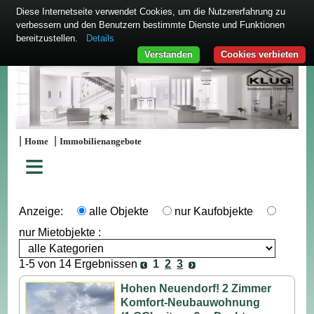
Diese Internetseite verwendet Cookies, um die Nutzererfahrung zu
verbessern und den Benutzern bestimmte Dienste und Funktionen
bereitzustellen.
Details
Verstanden
Cookies verbieten
|
|
Home
Immobilienangebote
≡
Anzeige:
alle Objekte
nur Kaufobjekte
nur Mietobjekte :
1-5 von 14 Ergebnissen
1
2
3
Hohen Neuendorf! 2 Zimmer
Komfort-Neubauwohnung