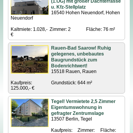
(1.OG) mit großer Dachterrasse
u. Kfz-Stellplatz
16540 Hohen Neuendorf, Hohen
Neuendorf
Kaltmiete: 1.028,-
Zimmer: 2
Fläche: 76 m²
€
Rauen-Bad Saarow! Ruhig
gelegenes, unbebautes
Baugrundstück zum
Bodenrichtwert!
15518 Rauen, Rauen
Kaufpreis:
Grundstück: 644 m²
125.000,- €
Tegel! Vermietete 2,5 Zimmer
Eigentumswohnung in
gefragter Zentrumslage
13507 Berlin, Tegel
Kaufpreis:
Zimmer:
Fläche: