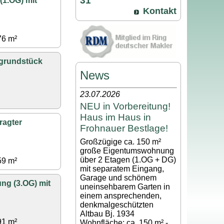
31
1.OG) mit
Kontakt
76 m²
grundstück
News
23.07.2026
NEU in Vorbereitung!
Haus im Haus in
ragter
Frohnauer Bestlage!
Großzügige ca. 150 m²
große Eigentumswohnung
über 2 Etagen (1.OG + DG)
59 m²
mit separatem Eingang,
Garage und schönem
ng (3.OG) mit
uneinsehbarem Garten in
einem ansprechenden,
denkmalgeschützten
Altbau Bj. 1934
91 m²
Wohnfläche: ca. 150 m² -