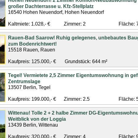
Hohen Neuendorf! 2 Zimmer Komfort-Neubauwohnung (
großer Dachterrasse u. Kfz-Stellplatz
16540 Hohen Neuendorf, Hohen Neuendorf
Kaltmiete: 1.028,- €
Zimmer: 2
Fläche: 
Rauen-Bad Saarow! Ruhig gelegenes, unbebautes Bau
zum Bodenrichtwert!
15518 Rauen, Rauen
Kaufpreis: 125.000,- €
Grundstück: 644 m²
Tegel! Vermietete 2,5 Zimmer Eigentumswohnung in gef
Zentrumslage
13507 Berlin, Tegel
Kaufpreis: 199.000,- €
Zimmer: 2.5
Fläche: 
Wittenau! Tolle 2 + 2 halbe Zimmer DG-Eigentumswohnu
Weitblick von der Loggia
13439 Berlin, Wittenau
Kaufpreis: 320.000,- €
Zimmer: 4
Fläche: 