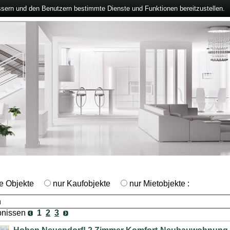
ssern und den Benutzern bestimmte Dienste und Funktionen bereitzustellen.
le Objekte
nur Kaufobjekte
nur Mietobjekte :
bnissen
1
2
3