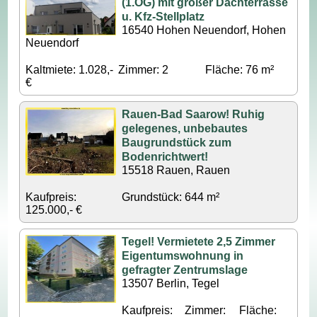
(1.OG) mit großer Dachterrasse
u. Kfz-Stellplatz
16540 Hohen Neuendorf, Hohen
Neuendorf
Kaltmiete: 1.028,-
Zimmer: 2
Fläche: 76 m²
€
Rauen-Bad Saarow! Ruhig
gelegenes, unbebautes
Baugrundstück zum
Bodenrichtwert!
15518 Rauen, Rauen
Kaufpreis:
Grundstück: 644 m²
125.000,- €
Tegel! Vermietete 2,5 Zimmer
Eigentumswohnung in
gefragter Zentrumslage
13507 Berlin, Tegel
Kaufpreis:
Zimmer:
Fläche: