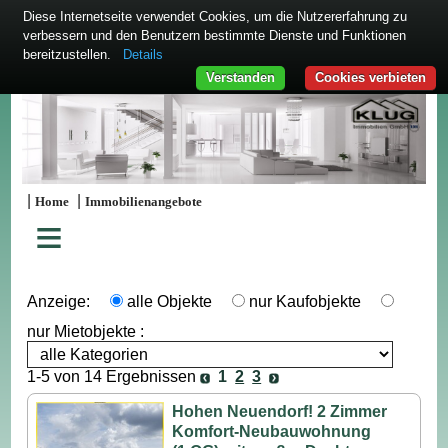
Diese Internetseite verwendet Cookies, um die Nutzererfahrung zu
verbessern und den Benutzern bestimmte Dienste und Funktionen
bereitzustellen.
Details
Verstanden
Cookies verbieten
|
|
Home
Immobilienangebote
≡
Anzeige:
alle Objekte
nur Kaufobjekte
nur Mietobjekte :
1-5 von 14 Ergebnissen
1
2
3
Hohen Neuendorf! 2 Zimmer
Komfort-Neubauwohnung