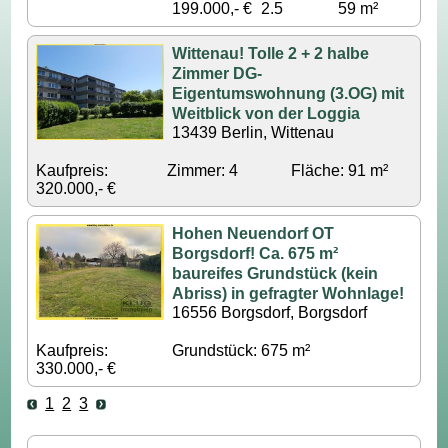
199.000,- €
2.5
59 m²
Wittenau! Tolle 2 + 2 halbe
Zimmer DG-
Eigentumswohnung (3.OG) mit
Weitblick von der Loggia
13439 Berlin, Wittenau
Kaufpreis:
Zimmer: 4
Fläche: 91 m²
320.000,- €
Hohen Neuendorf OT
Borgsdorf! Ca. 675 m²
baureifes Grundstück (kein
Abriss) in gefragter Wohnlage!
16556 Borgsdorf, Borgsdorf
Kaufpreis:
Grundstück: 675 m²
330.000,- €
1
2
3