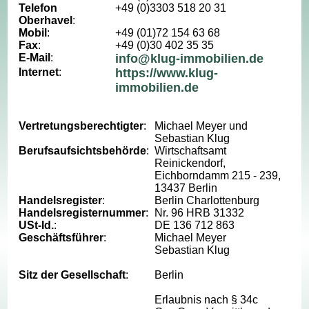
Telefon
+49 (0)3303 518 20 31
Oberhavel
:
Mobil
:
+49 (01)72 154 63 68
Fax
:
+49 (0)30 402 35 35
E-Mail
:
info@klug-immobilien.de
Internet
:
https://www.klug-
immobilien.de
Vertretungsberechtigter
:
Michael Meyer und
Sebastian Klug
Berufsaufsichtsbehörde
:
Wirtschaftsamt
Reinickendorf,
Eichborndamm 215 - 239,
13437 Berlin
Handelsregister
:
Berlin Charlottenburg
Handelsregisternummer
:
Nr. 96 HRB 31332
USt-Id.
:
DE 136 712 863
Geschäftsführer
:
Michael Meyer
Sebastian Klug
Sitz der Gesellschaft
:
Berlin
Erlaubnis nach § 34c