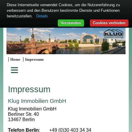
Diese Internetseite verwendet Cookies, um die Nutzererfahrung zu
verbessern und den Benutzern bestimmte Dienste und Funktionen
bereitzustellen.
Details
Verstanden
Cookies verbieten
|
|
Home
Impressum
≡
Impressum
Klug Immobilien GmbH
Klug Immobilien GmbH
Berliner Str. 40
13467 Berlin
Telefon Berlin
:
+49 (0)30 403 34 34