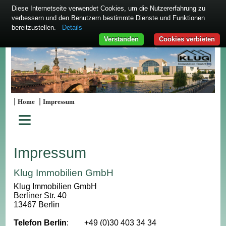
Diese Internetseite verwendet Cookies, um die Nutzererfahrung zu
verbessern und den Benutzern bestimmte Dienste und Funktionen
bereitzustellen.
Details
Verstanden
Cookies verbieten
|
|
Home
Impressum
≡
Impressum
Klug Immobilien GmbH
Klug Immobilien GmbH
Berliner Str. 40
13467 Berlin
Telefon Berlin
:
+49 (0)30 403 34 34