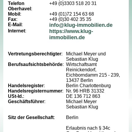
Telefon
+49 (0)3303 518 20 31
Oberhavel
:
Mobil
:
+49 (01)72 154 63 68
Fax
:
+49 (0)30 402 35 35
E-Mail
:
info@klug-immobilien.de
Internet
:
https://www.klug-
immobilien.de
Vertretungsberechtigter
:
Michael Meyer und
Sebastian Klug
Berufsaufsichtsbehörde
:
Wirtschaftsamt
Reinickendorf,
Eichborndamm 215 - 239,
13437 Berlin
Handelsregister
:
Berlin Charlottenburg
Handelsregisternummer
:
Nr. 96 HRB 31332
USt-Id.
:
DE 136 712 863
Geschäftsführer
:
Michael Meyer
Sebastian Klug
Sitz der Gesellschaft
:
Berlin
Erlaubnis nach § 34c