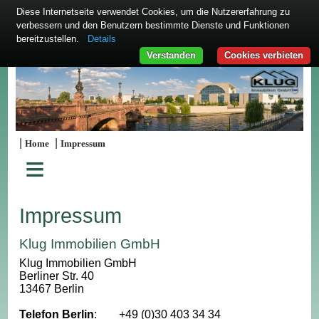
Diese Internetseite verwendet Cookies, um die Nutzererfahrung zu
verbessern und den Benutzern bestimmte Dienste und Funktionen
bereitzustellen.
Details
Verstanden
Cookies verbieten
|
|
Home
Impressum
≡
Impressum
Klug Immobilien GmbH
Klug Immobilien GmbH
Berliner Str. 40
13467 Berlin
Telefon Berlin
:
+49 (0)30 403 34 34