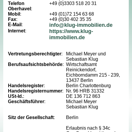
Telefon
+49 (0)3303 518 20 31
Oberhavel
:
Mobil
:
+49 (01)72 154 63 68
Fax
:
+49 (0)30 402 35 35
E-Mail
:
info@klug-immobilien.de
Internet
:
https://www.klug-
immobilien.de
Vertretungsberechtigter
:
Michael Meyer und
Sebastian Klug
Berufsaufsichtsbehörde
:
Wirtschaftsamt
Reinickendorf,
Eichborndamm 215 - 239,
13437 Berlin
Handelsregister
:
Berlin Charlottenburg
Handelsregisternummer
:
Nr. 96 HRB 31332
USt-Id.
:
DE 136 712 863
Geschäftsführer
:
Michael Meyer
Sebastian Klug
Sitz der Gesellschaft
:
Berlin
Erlaubnis nach § 34c