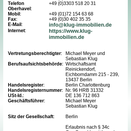
Telefon
+49 (0)3303 518 20 31
Oberhavel
:
Mobil
:
+49 (01)72 154 63 68
Fax
:
+49 (0)30 402 35 35
E-Mail
:
info@klug-immobilien.de
Internet
:
https://www.klug-
immobilien.de
Vertretungsberechtigter
:
Michael Meyer und
Sebastian Klug
Berufsaufsichtsbehörde
:
Wirtschaftsamt
Reinickendorf,
Eichborndamm 215 - 239,
13437 Berlin
Handelsregister
:
Berlin Charlottenburg
Handelsregisternummer
:
Nr. 96 HRB 31332
USt-Id.
:
DE 136 712 863
Geschäftsführer
:
Michael Meyer
Sebastian Klug
Sitz der Gesellschaft
:
Berlin
Erlaubnis nach § 34c