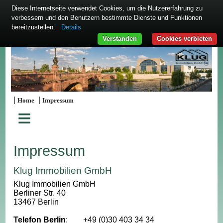
Diese Internetseite verwendet Cookies, um die Nutzererfahrung zu
verbessern und den Benutzern bestimmte Dienste und Funktionen
bereitzustellen.
Details
Verstanden
Cookies verbieten
|
|
Home
Impressum
≡
Impressum
Klug Immobilien GmbH
Klug Immobilien GmbH
Berliner Str. 40
13467 Berlin
Telefon Berlin
:
+49 (0)30 403 34 34