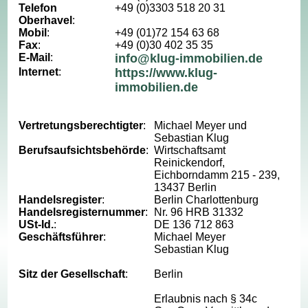
Telefon
+49 (0)3303 518 20 31
Oberhavel
:
Mobil
:
+49 (01)72 154 63 68
Fax
:
+49 (0)30 402 35 35
E-Mail
:
info@klug-immobilien.de
Internet
:
https://www.klug-
immobilien.de
Vertretungsberechtigter
:
Michael Meyer und
Sebastian Klug
Berufsaufsichtsbehörde
:
Wirtschaftsamt
Reinickendorf,
Eichborndamm 215 - 239,
13437 Berlin
Handelsregister
:
Berlin Charlottenburg
Handelsregisternummer
:
Nr. 96 HRB 31332
USt-Id.
:
DE 136 712 863
Geschäftsführer
:
Michael Meyer
Sebastian Klug
Sitz der Gesellschaft
:
Berlin
Erlaubnis nach § 34c