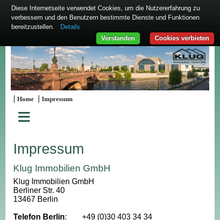
Diese Internetseite verwendet Cookies, um die Nutzererfahrung zu
verbessern und den Benutzern bestimmte Dienste und Funktionen
bereitzustellen.
Details
Verstanden
Cookies verbieten
|
|
Home
Impressum
≡
Impressum
Klug Immobilien GmbH
Klug Immobilien GmbH
Berliner Str. 40
13467 Berlin
Telefon Berlin
:
+49 (0)30 403 34 34