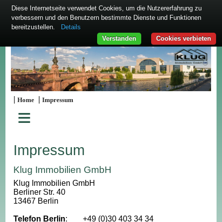
Diese Internetseite verwendet Cookies, um die Nutzererfahrung zu
verbessern und den Benutzern bestimmte Dienste und Funktionen
bereitzustellen.
Details
Verstanden
Cookies verbieten
|
|
Home
Impressum
≡
Impressum
Klug Immobilien GmbH
Klug Immobilien GmbH
Berliner Str. 40
13467 Berlin
Telefon Berlin
:
+49 (0)30 403 34 34