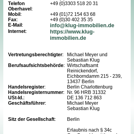
Telefon
+49 (0)3303 518 20 31
Oberhavel
:
Mobil
:
+49 (01)72 154 63 68
Fax
:
+49 (0)30 402 35 35
E-Mail
:
info@klug-immobilien.de
Internet
:
https://www.klug-
immobilien.de
Vertretungsberechtigter
:
Michael Meyer und
Sebastian Klug
Berufsaufsichtsbehörde
:
Wirtschaftsamt
Reinickendorf,
Eichborndamm 215 - 239,
13437 Berlin
Handelsregister
:
Berlin Charlottenburg
Handelsregisternummer
:
Nr. 96 HRB 31332
USt-Id.
:
DE 136 712 863
Geschäftsführer
:
Michael Meyer
Sebastian Klug
Sitz der Gesellschaft
:
Berlin
Erlaubnis nach § 34c