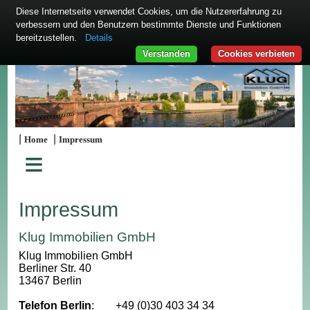
Diese Internetseite verwendet Cookies, um die Nutzererfahrung zu
verbessern und den Benutzern bestimmte Dienste und Funktionen
bereitzustellen.
Details
Verstanden
Cookies verbieten
|
|
Home
Impressum
≡
Impressum
Klug Immobilien GmbH
Klug Immobilien GmbH
Berliner Str. 40
13467 Berlin
Telefon Berlin
:
+49 (0)30 403 34 34