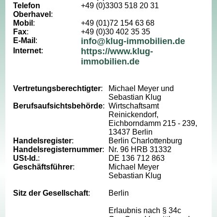
Telefon
+49 (0)3303 518 20 31
Oberhavel
:
Mobil
:
+49 (01)72 154 63 68
Fax
:
+49 (0)30 402 35 35
E-Mail
:
info@klug-immobilien.de
Internet
:
https://www.klug-
immobilien.de
Vertretungsberechtigter
:
Michael Meyer und
Sebastian Klug
Berufsaufsichtsbehörde
:
Wirtschaftsamt
Reinickendorf,
Eichborndamm 215 - 239,
13437 Berlin
Handelsregister
:
Berlin Charlottenburg
Handelsregisternummer
:
Nr. 96 HRB 31332
USt-Id.
:
DE 136 712 863
Geschäftsführer
:
Michael Meyer
Sebastian Klug
Sitz der Gesellschaft
:
Berlin
Erlaubnis nach § 34c