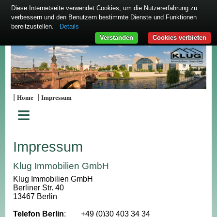
Diese Internetseite verwendet Cookies, um die Nutzererfahrung zu
verbessern und den Benutzern bestimmte Dienste und Funktionen
bereitzustellen.
Details
Verstanden
Cookies verbieten
|
|
Home
Impressum
≡
Impressum
Klug Immobilien GmbH
Klug Immobilien GmbH
Berliner Str. 40
13467 Berlin
Telefon Berlin
:
+49 (0)30 403 34 34