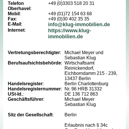
Telefon
+49 (0)3303 518 20 31
Oberhavel
:
Mobil
:
+49 (01)72 154 63 68
Fax
:
+49 (0)30 402 35 35
E-Mail
:
info@klug-immobilien.de
Internet
:
https://www.klug-
immobilien.de
Vertretungsberechtigter
:
Michael Meyer und
Sebastian Klug
Berufsaufsichtsbehörde
:
Wirtschaftsamt
Reinickendorf,
Eichborndamm 215 - 239,
13437 Berlin
Handelsregister
:
Berlin Charlottenburg
Handelsregisternummer
:
Nr. 96 HRB 31332
USt-Id.
:
DE 136 712 863
Geschäftsführer
:
Michael Meyer
Sebastian Klug
Sitz der Gesellschaft
:
Berlin
Erlaubnis nach § 34c