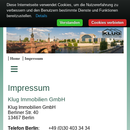
Diese Internetseite verwendet Cookies, um die Nutzererfahrung zu
verbessern und den Benutzern bestimmte Dienste und Funktionen
bereitzustellen.
Details
Verstanden
Cookies verbieten
|
|
Home
Impressum
≡
Impressum
Klug Immobilien GmbH
Klug Immobilien GmbH
Berliner Str. 40
13467 Berlin
Telefon Berlin
:
+49 (0)30 403 34 34