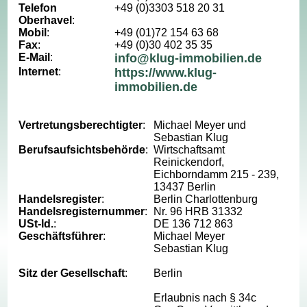
Telefon
+49 (0)3303 518 20 31
Oberhavel
:
Mobil
:
+49 (01)72 154 63 68
Fax
:
+49 (0)30 402 35 35
E-Mail
:
info@klug-immobilien.de
Internet
:
https://www.klug-
immobilien.de
Vertretungsberechtigter
:
Michael Meyer und
Sebastian Klug
Berufsaufsichtsbehörde
:
Wirtschaftsamt
Reinickendorf,
Eichborndamm 215 - 239,
13437 Berlin
Handelsregister
:
Berlin Charlottenburg
Handelsregisternummer
:
Nr. 96 HRB 31332
USt-Id.
:
DE 136 712 863
Geschäftsführer
:
Michael Meyer
Sebastian Klug
Sitz der Gesellschaft
:
Berlin
Erlaubnis nach § 34c