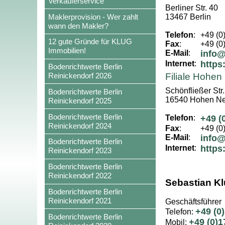
Verkäuferservice
Berliner Str. 40
Maklerprovision - Wer zahlt
13467 Berlin
wann den Makler?
Telefon
:
+49 (0
12 gute Gründe für KLUG
Fax
:
+49 (0
Immobilien!
E-Mail
:
info@
Internet
:
https
Bodenrichtwerte Berlin
Reinickendorf 2026
Filiale Hohen
Schönfließer Str.
Bodenrichtwerte Berlin
16540 Hohen Ne
Reinickendorf 2025
Bodenrichtwerte Berlin
Telefon
:
+49 (
Reinickendorf 2024
Fax
:
+49 (0
E-Mail
:
info@
Bodenrichtwerte Berlin
Internet
:
https
Reinickendorf 2023
Bodenrichtwerte Berlin
Reinickendorf 2022
Sebastian K
Bodenrichtwerte Berlin
Reinickendorf 2021
Geschäftsführer
+49 (0
Telefon:
Bodenrichtwerte Berlin
+49 (0)1
Mobil: