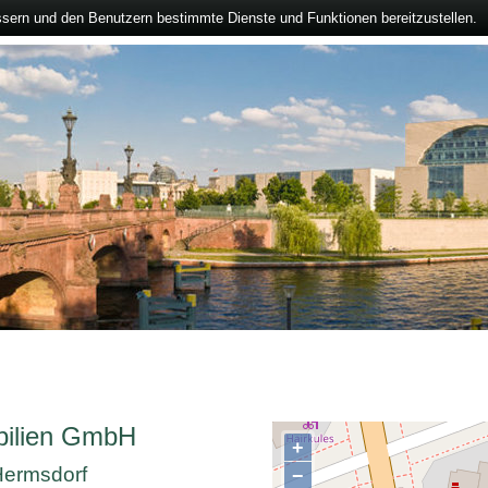
ssern und den Benutzern bestimmte Dienste und Funktionen bereitzustellen.
bilien GmbH
+
 Hermsdorf
−