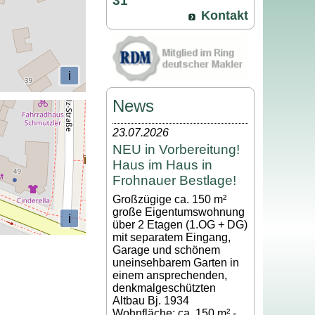
31
Kontakt
i
News
23.07.2026
NEU in Vorbereitung!
Haus im Haus in
Frohnauer Bestlage!
Großzügige ca. 150 m²
große Eigentumswohnung
i
über 2 Etagen (1.OG + DG)
mit separatem Eingang,
Garage und schönem
uneinsehbarem Garten in
einem ansprechenden,
denkmalgeschützten
Altbau Bj. 1934
Wohnfläche: ca. 150 m² -