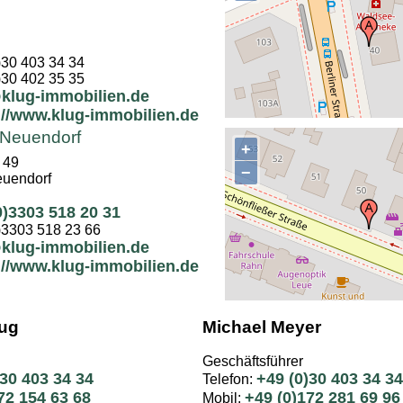
)30 403 34 34
)30 402 35 35
klug-immobilien.de
://www.klug-immobilien.de
 Neuendorf
+
 49
−
uendorf
0)3303 518 20 31
)3303 518 23 66
klug-immobilien.de
://www.klug-immobilien.de
lug
Michael Meyer
Geschäftsführer
)30 403 34 34
+49 (0)30 403 34 34
Telefon:
72 154 63 68
+49 (0)172 281 69 96
Mobil: