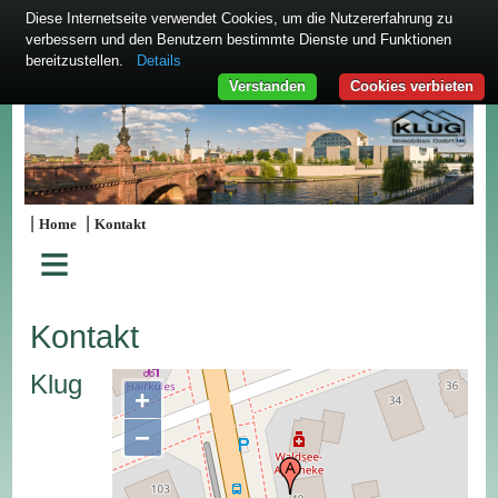
Diese Internetseite verwendet Cookies, um die Nutzererfahrung zu
verbessern und den Benutzern bestimmte Dienste und Funktionen
bereitzustellen.
Details
Verstanden
Cookies verbieten
|
|
Home
Kontakt
≡
Kontakt
Klug
+
−