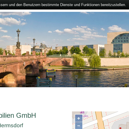
ssern und den Benutzern bestimmte Dienste und Funktionen bereitzustellen.
bilien GmbH
+
 Hermsdorf
−