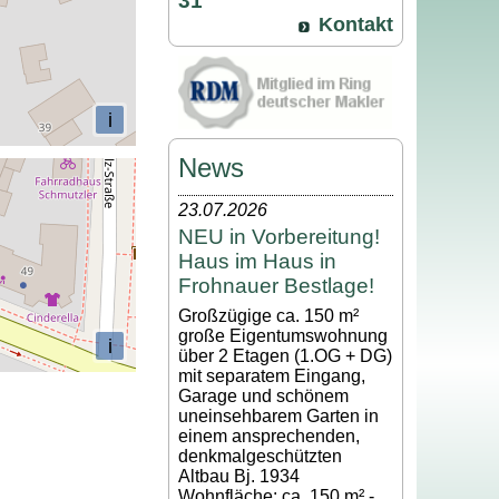
31
Kontakt
i
News
23.07.2026
NEU in Vorbereitung!
Haus im Haus in
Frohnauer Bestlage!
Großzügige ca. 150 m²
große Eigentumswohnung
i
über 2 Etagen (1.OG + DG)
mit separatem Eingang,
Garage und schönem
uneinsehbarem Garten in
einem ansprechenden,
denkmalgeschützten
Altbau Bj. 1934
Wohnfläche: ca. 150 m² -