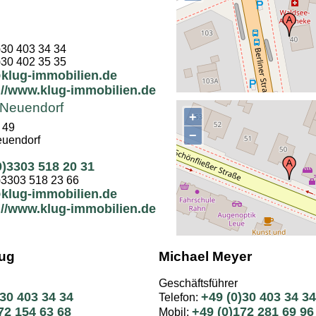
)30 403 34 34
)30 402 35 35
klug-immobilien.de
://www.klug-immobilien.de
 Neuendorf
+
 49
−
uendorf
0)3303 518 20 31
)3303 518 23 66
klug-immobilien.de
://www.klug-immobilien.de
lug
Michael Meyer
Geschäftsführer
)30 403 34 34
+49 (0)30 403 34 34
Telefon:
72 154 63 68
+49 (0)172 281 69 96
Mobil: