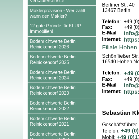
Verkäuferservice
Berliner Str. 40
Maklerprovision - Wer zahlt
13467 Berlin
wann den Makler?
Telefon
:
+49 (0
12 gute Gründe für KLUG
Fax
:
+49 (0
Immobilien!
E-Mail
:
info@
Internet
:
https
Bodenrichtwerte Berlin
Reinickendorf 2026
Filiale Hohen
Schönfließer Str.
Bodenrichtwerte Berlin
16540 Hohen Ne
Reinickendorf 2025
Bodenrichtwerte Berlin
Telefon
:
+49 (
Reinickendorf 2024
Fax
:
+49 (0
E-Mail
:
info@
Bodenrichtwerte Berlin
Internet
:
https
Reinickendorf 2023
Bodenrichtwerte Berlin
Reinickendorf 2022
Sebastian K
Bodenrichtwerte Berlin
Reinickendorf 2021
Geschäftsführer
+49 (0
Telefon:
Bodenrichtwerte Berlin
+49 (0)1
Mobil: