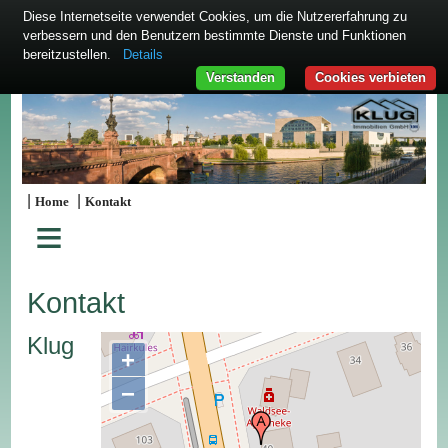
Diese Internetseite verwendet Cookies, um die Nutzererfahrung zu
verbessern und den Benutzern bestimmte Dienste und Funktionen
bereitzustellen.
Details
Verstanden
Cookies verbieten
|
|
Home
Kontakt
≡
Kontakt
Klug
+
−