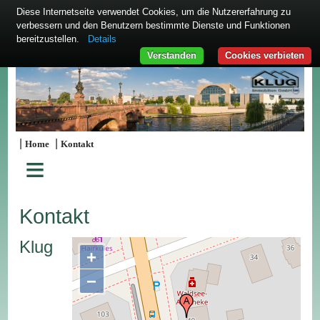
Diese Internetseite verwendet Cookies, um die Nutzererfahrung zu
verbessern und den Benutzern bestimmte Dienste und Funktionen
bereitzustellen.
Details
Verstanden
Cookies verbieten
|
|
Home
Kontakt
≡
Kontakt
Klug
+
−