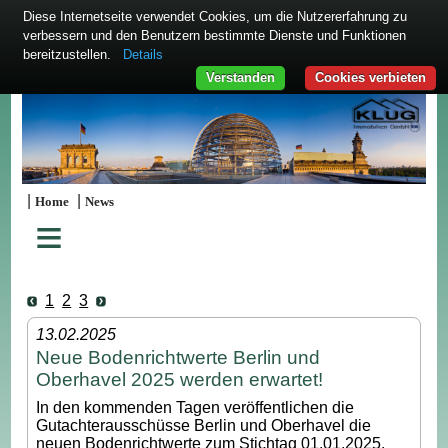
Diese Internetseite verwendet Cookies, um die Nutzererfahrung zu
verbessern und den Benutzern bestimmte Dienste und Funktionen
bereitzustellen.
Details
Verstanden
Cookies verbieten
|
|
Home
News
≡
1
2
3
13.02.2025
Neue Bodenrichtwerte Berlin und
Oberhavel 2025 werden erwartet!
In den kommenden Tagen veröffentlichen die
Gutachterausschüsse Berlin und Oberhavel die
neuen Bodenrichtwerte zum Stichtag 01.01.2025.