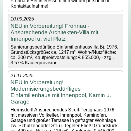
Frohnau! Bei Interesse bitten wir um persönliche
Kontaktaufnahme!
10.09.2025
NEU in Vorbereitung! Frohnau -
Ansprechende Architekten-Villa mit
Innenpool u. viel Platz
Sanierungsbedürftige Einfamilienhausvilla Bj. 1976,
Grundstücksgröße: ca. 1247 m², Wohn-/Nutzfläche:
ca. 300 m², Kaufpreisvostellung: € 855.000,-- zzgl.
3,57% Käuferprovision
21.11.2025
NEU in Vorbereitung!
Modernisierungsbedürftiges
Einfamilienhaus mit Innenpool, Kamin u.
Garage
Hermsdorf! Ansprechendes Streif-Fertighaus 1976
mit massiven Vollkeller, Innenpool, Kaminofen,
Garage und großer Terrasse in gefragter Wohnlage
zw. Schulzendorfer Str. u. Tegeler Fließ! Grundstück:
ca. 499 m² - Wfl.: ca. 116 m² - Kaufpreis: € 545.000,--