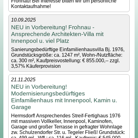
Frohnau! Bei Interesse bitten wir um persönliche
Kontaktaufnahme!
10.09.2025
NEU in Vorbereitung! Frohnau -
Ansprechende Architekten-Villa mit
Innenpool u. viel Platz
Sanierungsbedürftige Einfamilienhausvilla Bj. 1976,
Grundstücksgröße: ca. 1247 m², Wohn-/Nutzfläche:
ca. 300 m², Kaufpreisvostellung: € 855.000,-- zzgl.
3,57% Käuferprovision
21.11.2025
NEU in Vorbereitung!
Modernisierungsbedürftiges
Einfamilienhaus mit Innenpool, Kamin u.
Garage
Hermsdorf! Ansprechendes Streif-Fertighaus 1976
mit massiven Vollkeller, Innenpool, Kaminofen,
Garage und großer Terrasse in gefragter Wohnlage
zw. Schulzendorfer Str. u. Tegeler Fließ! Grundstück:
ca. 499 m² - Wfl.: ca. 116 m² - Kaufpreis: € 545.000,--