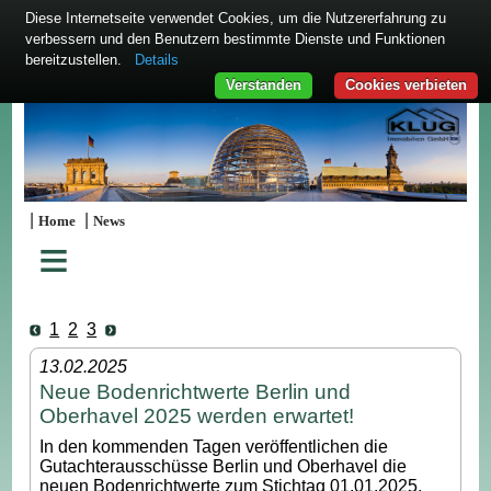
Diese Internetseite verwendet Cookies, um die Nutzererfahrung zu
verbessern und den Benutzern bestimmte Dienste und Funktionen
bereitzustellen.
Details
Verstanden
Cookies verbieten
|
|
Home
News
≡
1
2
3
13.02.2025
Neue Bodenrichtwerte Berlin und
Oberhavel 2025 werden erwartet!
In den kommenden Tagen veröffentlichen die
Gutachterausschüsse Berlin und Oberhavel die
neuen Bodenrichtwerte zum Stichtag 01.01.2025.