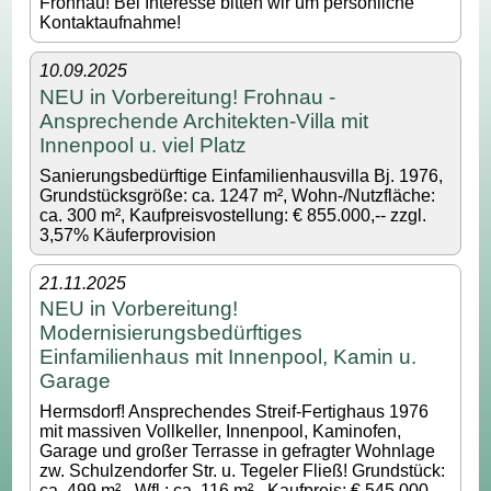
Frohnau! Bei Interesse bitten wir um persönliche
Kontaktaufnahme!
10.09.2025
NEU in Vorbereitung! Frohnau -
Ansprechende Architekten-Villa mit
Innenpool u. viel Platz
Sanierungsbedürftige Einfamilienhausvilla Bj. 1976,
Grundstücksgröße: ca. 1247 m², Wohn-/Nutzfläche:
ca. 300 m², Kaufpreisvostellung: € 855.000,-- zzgl.
3,57% Käuferprovision
21.11.2025
NEU in Vorbereitung!
Modernisierungsbedürftiges
Einfamilienhaus mit Innenpool, Kamin u.
Garage
Hermsdorf! Ansprechendes Streif-Fertighaus 1976
mit massiven Vollkeller, Innenpool, Kaminofen,
Garage und großer Terrasse in gefragter Wohnlage
zw. Schulzendorfer Str. u. Tegeler Fließ! Grundstück:
ca. 499 m² - Wfl.: ca. 116 m² - Kaufpreis: € 545.000,--