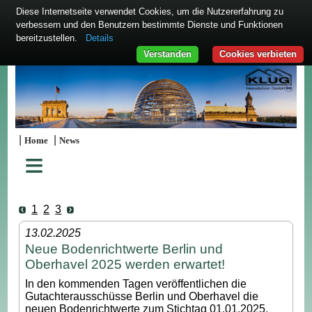
Diese Internetseite verwendet Cookies, um die Nutzererfahrung zu
verbessern und den Benutzern bestimmte Dienste und Funktionen
bereitzustellen.
Details
Verstanden
Cookies verbieten
|
|
Home
News
≡
1
2
3
13.02.2025
Neue Bodenrichtwerte Berlin und
Oberhavel 2025 werden erwartet!
In den kommenden Tagen veröffentlichen die
Gutachterausschüsse Berlin und Oberhavel die
neuen Bodenrichtwerte zum Stichtag 01.01.2025.