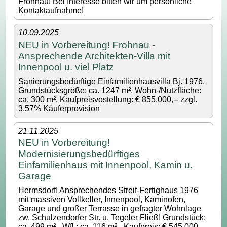
Frohnau! Bei Interesse bitten wir um persönliche
Kontaktaufnahme!
10.09.2025
NEU in Vorbereitung! Frohnau -
Ansprechende Architekten-Villa mit
Innenpool u. viel Platz
Sanierungsbedürftige Einfamilienhausvilla Bj. 1976,
Grundstücksgröße: ca. 1247 m², Wohn-/Nutzfläche:
ca. 300 m², Kaufpreisvostellung: € 855.000,-- zzgl.
3,57% Käuferprovision
21.11.2025
NEU in Vorbereitung!
Modernisierungsbedürftiges
Einfamilienhaus mit Innenpool, Kamin u.
Garage
Hermsdorf! Ansprechendes Streif-Fertighaus 1976
mit massiven Vollkeller, Innenpool, Kaminofen,
Garage und großer Terrasse in gefragter Wohnlage
zw. Schulzendorfer Str. u. Tegeler Fließ! Grundstück:
ca. 499 m² - Wfl.: ca. 116 m² - Kaufpreis: € 545.000,--