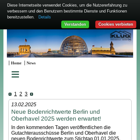
Diese Internetseite verwendet Cookies, um die Nutzererfahrung zu
verbessern und den Benutzern bestimmte Dienste und Funktionen
bereitzustellen.
Details
Verstanden
Cookies verbieten
|
|
Home
News
≡
1
2
3
13.02.2025
Neue Bodenrichtwerte Berlin und
Oberhavel 2025 werden erwartet!
In den kommenden Tagen veröffentlichen die
Gutachterausschüsse Berlin und Oberhavel die
neuen Bodenrichtwerte zum Stichtag 01.01.2025.