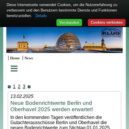
Diese Internetseite verwendet Cookies, um die Nutzererfahrung zu
verbessern und den Benutzern bestimmte Dienste und Funktionen
bereitzustellen.
Details
Verstanden
Cookies verbieten
|
|
Home
News
≡
1
2
3
13.02.2025
Neue Bodenrichtwerte Berlin und
Oberhavel 2025 werden erwartet!
In den kommenden Tagen veröffentlichen die
Gutachterausschüsse Berlin und Oberhavel die
neuen Bodenrichtwerte zum Stichtag 01.01.2025.