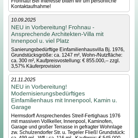
Frohnau! Bei Interesse bitten wir um persönliche
Kontaktaufnahme!
10.09.2025
NEU in Vorbereitung! Frohnau -
Ansprechende Architekten-Villa mit
Innenpool u. viel Platz
Sanierungsbedürftige Einfamilienhausvilla Bj. 1976,
Grundstücksgröße: ca. 1247 m², Wohn-/Nutzfläche:
ca. 300 m², Kaufpreisvostellung: € 855.000,-- zzgl.
3,57% Käuferprovision
21.11.2025
NEU in Vorbereitung!
Modernisierungsbedürftiges
Einfamilienhaus mit Innenpool, Kamin u.
Garage
Hermsdorf! Ansprechendes Streif-Fertighaus 1976
mit massiven Vollkeller, Innenpool, Kaminofen,
Garage und großer Terrasse in gefragter Wohnlage
zw. Schulzendorfer Str. u. Tegeler Fließ! Grundstück:
ca. 499 m² - Wfl.: ca. 116 m² - Kaufpreis: € 545.000,--