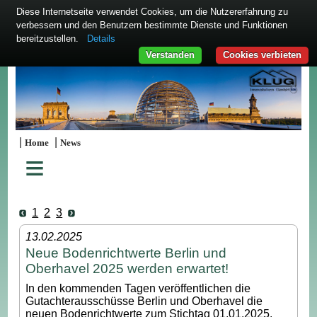
Diese Internetseite verwendet Cookies, um die Nutzererfahrung zu
verbessern und den Benutzern bestimmte Dienste und Funktionen
bereitzustellen.
Details
Verstanden
Cookies verbieten
|
|
Home
News
≡
1
2
3
13.02.2025
Neue Bodenrichtwerte Berlin und
Oberhavel 2025 werden erwartet!
In den kommenden Tagen veröffentlichen die
Gutachterausschüsse Berlin und Oberhavel die
neuen Bodenrichtwerte zum Stichtag 01.01.2025.