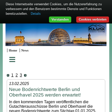
Diese Internetseite verwendet Cookies, um die Nutzererfahrung zu
verbessern und den Benutzern bestimmte Dienste und Funktionen
bereitzustellen.
Details
Verstanden
Cookies verbieten
|
|
Home
News
≡
1
2
3
13.02.2025
Neue Bodenrichtwerte Berlin und
Oberhavel 2025 werden erwartet!
In den kommenden Tagen veröffentlichen die
Gutachterausschüsse Berlin und Oberhavel die
neuen Bodenrichtwerte zum Stichtag 01.01.2025.