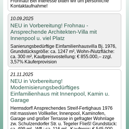
Frohnau! Bei Interesse bitten wir um persönliche
Kontaktaufnahme!
10.09.2025
NEU in Vorbereitung! Frohnau -
Ansprechende Architekten-Villa mit
Innenpool u. viel Platz
Sanierungsbedürftige Einfamilienhausvilla Bj. 1976,
Grundstücksgröße: ca. 1247 m², Wohn-/Nutzfläche:
ca. 300 m², Kaufpreisvostellung: € 855.000,-- zzgl.
3,57% Käuferprovision
21.11.2025
NEU in Vorbereitung!
Modernisierungsbedürftiges
Einfamilienhaus mit Innenpool, Kamin u.
Garage
Hermsdorf! Ansprechendes Streif-Fertighaus 1976
mit massiven Vollkeller, Innenpool, Kaminofen,
Garage und großer Terrasse in gefragter Wohnlage
zw. Schulzendorfer Str. u. Tegeler Fließ! Grundstück:
ca. 499 m² - Wfl.: ca. 116 m² - Kaufpreis: € 545.000,--