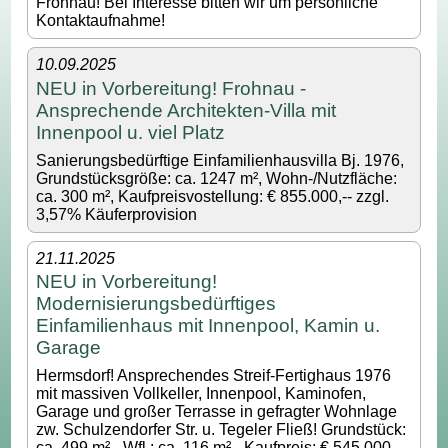
Frohnau! Bei Interesse bitten wir um persönliche
Kontaktaufnahme!
10.09.2025
NEU in Vorbereitung! Frohnau -
Ansprechende Architekten-Villa mit
Innenpool u. viel Platz
Sanierungsbedürftige Einfamilienhausvilla Bj. 1976,
Grundstücksgröße: ca. 1247 m², Wohn-/Nutzfläche:
ca. 300 m², Kaufpreisvostellung: € 855.000,-- zzgl.
3,57% Käuferprovision
21.11.2025
NEU in Vorbereitung!
Modernisierungsbedürftiges
Einfamilienhaus mit Innenpool, Kamin u.
Garage
Hermsdorf! Ansprechendes Streif-Fertighaus 1976
mit massiven Vollkeller, Innenpool, Kaminofen,
Garage und großer Terrasse in gefragter Wohnlage
zw. Schulzendorfer Str. u. Tegeler Fließ! Grundstück:
ca. 499 m² - Wfl.: ca. 116 m² - Kaufpreis: € 545.000,--