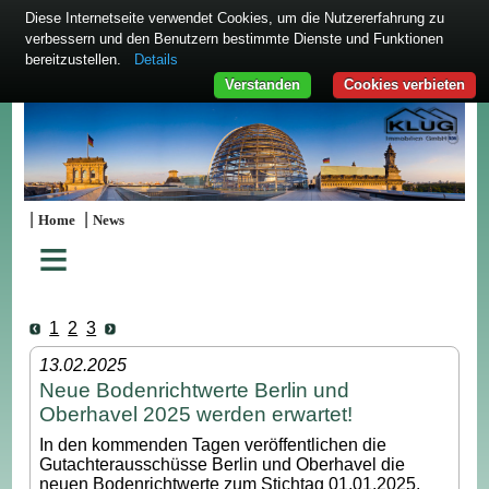
Diese Internetseite verwendet Cookies, um die Nutzererfahrung zu
verbessern und den Benutzern bestimmte Dienste und Funktionen
bereitzustellen.
Details
Verstanden
Cookies verbieten
|
|
Home
News
≡
1
2
3
13.02.2025
Neue Bodenrichtwerte Berlin und
Oberhavel 2025 werden erwartet!
In den kommenden Tagen veröffentlichen die
Gutachterausschüsse Berlin und Oberhavel die
neuen Bodenrichtwerte zum Stichtag 01.01.2025.