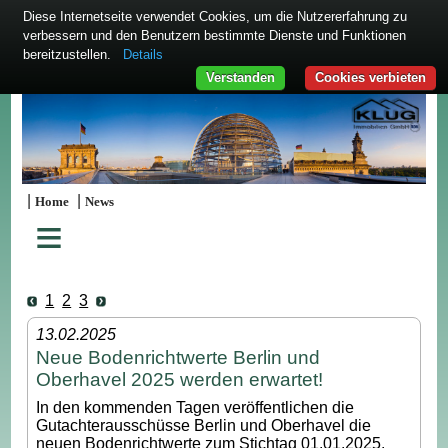
Diese Internetseite verwendet Cookies, um die Nutzererfahrung zu
verbessern und den Benutzern bestimmte Dienste und Funktionen
bereitzustellen.
Details
Verstanden
Cookies verbieten
|
|
Home
News
≡
1
2
3
13.02.2025
Neue Bodenrichtwerte Berlin und
Oberhavel 2025 werden erwartet!
In den kommenden Tagen veröffentlichen die
Gutachterausschüsse Berlin und Oberhavel die
neuen Bodenrichtwerte zum Stichtag 01.01.2025.