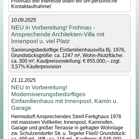
Frohnau! Bei Interesse bitten wir um persönliche
Kontaktaufnahme!
10.09.2025
NEU in Vorbereitung! Frohnau -
Ansprechende Architekten-Villa mit
Innenpool u. viel Platz
Sanierungsbedürftige Einfamilienhausvilla Bj. 1976,
Grundstücksgröße: ca. 1247 m², Wohn-/Nutzfläche:
ca. 300 m², Kaufpreisvostellung: € 855.000,-- zzgl.
3,57% Käuferprovision
21.11.2025
NEU in Vorbereitung!
Modernisierungsbedürftiges
Einfamilienhaus mit Innenpool, Kamin u.
Garage
Hermsdorf! Ansprechendes Streif-Fertighaus 1976
mit massiven Vollkeller, Innenpool, Kaminofen,
Garage und großer Terrasse in gefragter Wohnlage
zw. Schulzendorfer Str. u. Tegeler Fließ! Grundstück:
ca. 499 m² - Wfl.: ca. 116 m² - Kaufpreis: € 545.000,--