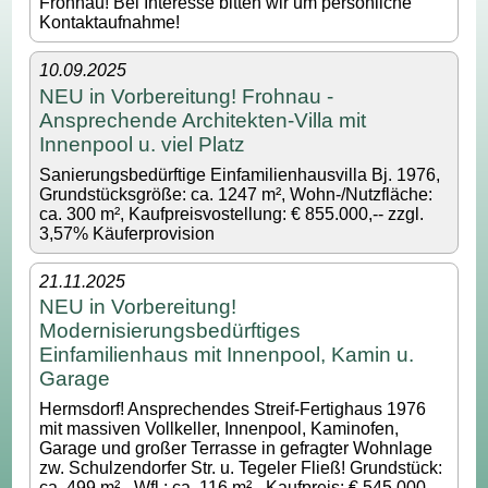
Frohnau! Bei Interesse bitten wir um persönliche
Kontaktaufnahme!
10.09.2025
NEU in Vorbereitung! Frohnau -
Ansprechende Architekten-Villa mit
Innenpool u. viel Platz
Sanierungsbedürftige Einfamilienhausvilla Bj. 1976,
Grundstücksgröße: ca. 1247 m², Wohn-/Nutzfläche:
ca. 300 m², Kaufpreisvostellung: € 855.000,-- zzgl.
3,57% Käuferprovision
21.11.2025
NEU in Vorbereitung!
Modernisierungsbedürftiges
Einfamilienhaus mit Innenpool, Kamin u.
Garage
Hermsdorf! Ansprechendes Streif-Fertighaus 1976
mit massiven Vollkeller, Innenpool, Kaminofen,
Garage und großer Terrasse in gefragter Wohnlage
zw. Schulzendorfer Str. u. Tegeler Fließ! Grundstück:
ca. 499 m² - Wfl.: ca. 116 m² - Kaufpreis: € 545.000,--