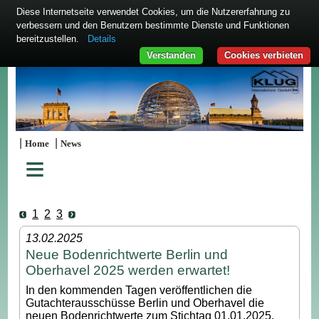
Diese Internetseite verwendet Cookies, um die Nutzererfahrung zu
verbessern und den Benutzern bestimmte Dienste und Funktionen
bereitzustellen.
Details
Verstanden
Cookies verbieten
|
|
Home
News
≡
1
2
3
13.02.2025
Neue Bodenrichtwerte Berlin und
Oberhavel 2025 werden erwartet!
In den kommenden Tagen veröffentlichen die
Gutachterausschüsse Berlin und Oberhavel die
neuen Bodenrichtwerte zum Stichtag 01.01.2025.