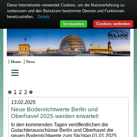
Diese Internetseite verwendet Cookies, um die Nutzererfahrung zu
verbessern und den Benutzern bestimmte Dienste und Funktionen
bereitzustellen.
Details
Verstanden
Cookies verbieten
|
|
Home
News
≡
1
2
3
13.02.2025
Neue Bodenrichtwerte Berlin und
Oberhavel 2025 werden erwartet!
In den kommenden Tagen veröffentlichen die
Gutachterausschüsse Berlin und Oberhavel die
neuen Bodenrichtwerte zum Stichtag 01.01.2025.