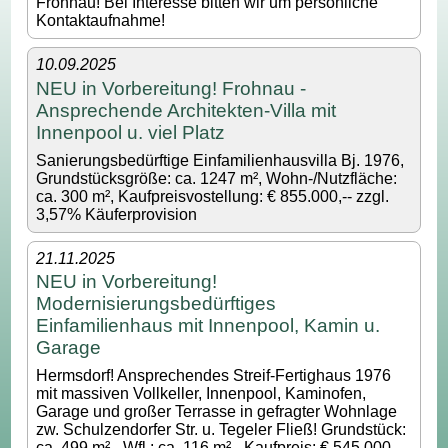
Frohnau! Bei Interesse bitten wir um persönliche
Kontaktaufnahme!
10.09.2025
NEU in Vorbereitung! Frohnau -
Ansprechende Architekten-Villa mit
Innenpool u. viel Platz
Sanierungsbedürftige Einfamilienhausvilla Bj. 1976,
Grundstücksgröße: ca. 1247 m², Wohn-/Nutzfläche:
ca. 300 m², Kaufpreisvostellung: € 855.000,-- zzgl.
3,57% Käuferprovision
21.11.2025
NEU in Vorbereitung!
Modernisierungsbedürftiges
Einfamilienhaus mit Innenpool, Kamin u.
Garage
Hermsdorf! Ansprechendes Streif-Fertighaus 1976
mit massiven Vollkeller, Innenpool, Kaminofen,
Garage und großer Terrasse in gefragter Wohnlage
zw. Schulzendorfer Str. u. Tegeler Fließ! Grundstück:
ca. 499 m² - Wfl.: ca. 116 m² - Kaufpreis: € 545.000,--