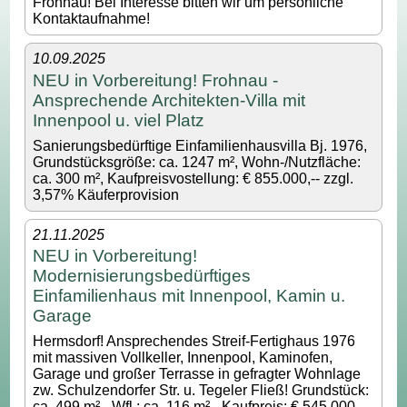
Frohnau! Bei Interesse bitten wir um persönliche
Kontaktaufnahme!
10.09.2025
NEU in Vorbereitung! Frohnau -
Ansprechende Architekten-Villa mit
Innenpool u. viel Platz
Sanierungsbedürftige Einfamilienhausvilla Bj. 1976,
Grundstücksgröße: ca. 1247 m², Wohn-/Nutzfläche:
ca. 300 m², Kaufpreisvostellung: € 855.000,-- zzgl.
3,57% Käuferprovision
21.11.2025
NEU in Vorbereitung!
Modernisierungsbedürftiges
Einfamilienhaus mit Innenpool, Kamin u.
Garage
Hermsdorf! Ansprechendes Streif-Fertighaus 1976
mit massiven Vollkeller, Innenpool, Kaminofen,
Garage und großer Terrasse in gefragter Wohnlage
zw. Schulzendorfer Str. u. Tegeler Fließ! Grundstück:
ca. 499 m² - Wfl.: ca. 116 m² - Kaufpreis: € 545.000,--