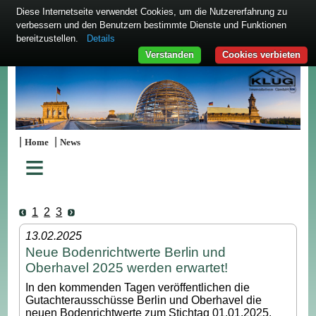
Diese Internetseite verwendet Cookies, um die Nutzererfahrung zu
verbessern und den Benutzern bestimmte Dienste und Funktionen
bereitzustellen.
Details
Verstanden
Cookies verbieten
|
|
Home
News
≡
1
2
3
13.02.2025
Neue Bodenrichtwerte Berlin und
Oberhavel 2025 werden erwartet!
In den kommenden Tagen veröffentlichen die
Gutachterausschüsse Berlin und Oberhavel die
neuen Bodenrichtwerte zum Stichtag 01.01.2025.