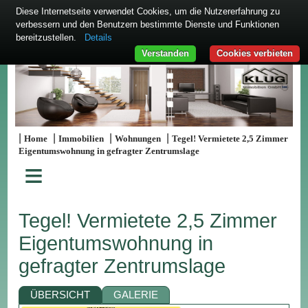
Diese Internetseite verwendet Cookies, um die Nutzererfahrung zu
verbessern und den Benutzern bestimmte Dienste und Funktionen
bereitzustellen.
Details
Verstanden
Cookies verbieten
|
|
|
|
Home
Immobilien
Wohnungen
Tegel! Vermietete 2,5 Zimmer
Eigentumswohnung in gefragter Zentrumslage
≡
Tegel! Vermietete 2,5 Zimmer
Eigentumswohnung in
gefragter Zentrumslage
ÜBERSICHT
GALERIE