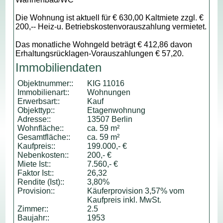
Die Wohnung ist aktuell für € 630,00 Kaltmiete zzgl. €
200,-- Heiz-u. Betriebskostenvorauszahlung vermietet.
Das monatliche Wohngeld beträgt € 412,86 davon
Erhaltungsrücklagen-Vorauszahlungen € 57,20.
Immobiliendaten
Objektnummer::
KIG 11016
Immobilienart::
Wohnungen
Erwerbsart::
Kauf
Objekttyp::
Etagenwohnung
Adresse::
13507 Berlin
Wohnfläche::
ca. 59 m²
Gesamtfläche::
ca. 59 m²
Kaufpreis::
199.000,- €
Nebenkosten::
200,- €
Miete Ist::
7.560,- €
Faktor Ist::
26,32
Rendite (Ist)::
3,80%
Provision::
Käuferprovision 3,57% vom
Kaufpreis inkl. MwSt.
Zimmer::
2.5
Baujahr::
1953