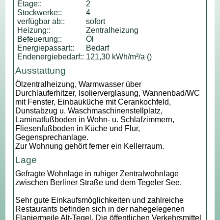
Etage::
2
Stockwerke::
4
verfügbar ab::
sofort
Heizung::
Zentralheizung
Befeuerung::
Öl
Energiepassart::
Bedarf
Endenergiebedarf::
121,30 kWh/m²/a ()
Ausstattung
Ölzentralheizung, Warmwasser über
Durchlauferhitzer, Isolierverglasung, Wannenbad/WC
mit Fenster, Einbauküche mit Cerankochfeld,
Dunstabzug u. Waschmaschinenstellplatz,
Laminatfußboden in Wohn- u. Schlafzimmern,
Fliesenfußboden in Küche und Flur,
Gegensprechanlage.
Zur Wohnung gehört ferner ein Kellerraum.
Lage
Gefragte Wohnlage in ruhiger Zentralwohnlage
zwischen Berliner Straße und dem Tegeler See.
Sehr gute Einkaufsmöglichkeiten und zahlreiche
Restaurants befinden sich in der nahegelegenen
Flaniermeile Alt-Tegel. Die öffentlichen Verkehrsmittel