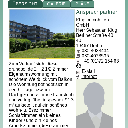
ÜBERSICHT
GALERIE
PLÄNE
Ansprechpartner
Klug Immobilien
GmbH
Herr Sebastian Klug
Berliner Straße 40
40
13467 Berlin
030-4033434
030-4023535
+49 (01)72 154 63
Zum Verkauf steht diese
68
grundsolide 2 + 2 1/2 Zimmer
E-Mail
Eigentumswohnung mit
Internet
schönem Weitblick vom Balkon.
Die Wohnung befindet sich in
der 3. Etage bzw. im
Dachgeschoss (ohne Fahrstuhl)
und verfügt über insgesamt 91,3
m² aufgeteilt auf ein schönes
Wohn- u. Esszimmer,
Schlafzimmer, ein kleines
Kinder-/ und ein kleines
Arbeitszimmer (diese Zimmer