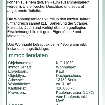
können zu einem großen Raum zusammengelegt
werden), Diele, Küche, Duschbad und separat
abgetrennte Toilette.
Die Wohnungsanlage wurde in den letzten Jahren
umfangreich saniert (z.B. Sanierung der Stränge,
Fassade, Dach) und verfügt über ein gepflegtes
Erscheinungsbild mit guter Eigentümer-/ und
Mieterstruktur.
Das Wohngeld beträgt aktuell € 495,- warm inkl.
Instandhaltungsrücklage.
Immobiliendaten
Objektnummer::
KIG 11039
Immobilienart::
Wohnungen
Erwerbsart::
Kauf
Objekttyp::
Dachgeschoss
Adresse::
13439 Berlin
Wohnfläche::
ca. 91 m²
Kaufpreis::
320.000,- €
Provision::
Käuferprovision 3,57%
vom Kaufpreis inkl.
MwSt.