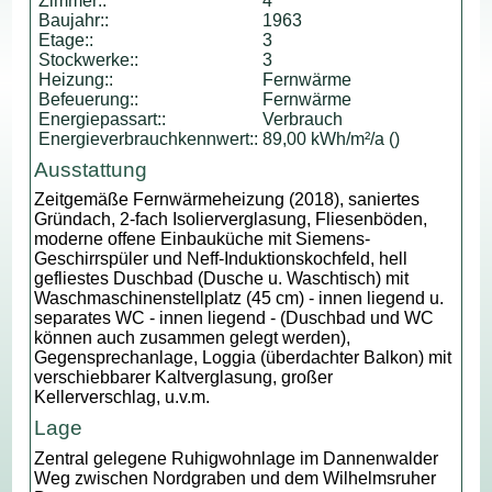
Zimmer::
4
Baujahr::
1963
Etage::
3
Stockwerke::
3
Heizung::
Fernwärme
Befeuerung::
Fernwärme
Energiepassart::
Verbrauch
Energieverbrauchkennwert::
89,00 kWh/m²/a ()
Ausstattung
Zeitgemäße Fernwärmeheizung (2018), saniertes
Gründach, 2-fach Isolierverglasung, Fliesenböden,
moderne offene Einbauküche mit Siemens-
Geschirrspüler und Neff-Induktionskochfeld, hell
gefliestes Duschbad (Dusche u. Waschtisch) mit
Waschmaschinenstellplatz (45 cm) - innen liegend u.
separates WC - innen liegend - (Duschbad und WC
können auch zusammen gelegt werden),
Gegensprechanlage, Loggia (überdachter Balkon) mit
verschiebbarer Kaltverglasung, großer
Kellerverschlag, u.v.m.
Lage
Zentral gelegene Ruhigwohnlage im Dannenwalder
Weg zwischen Nordgraben und dem Wilhelmsruher