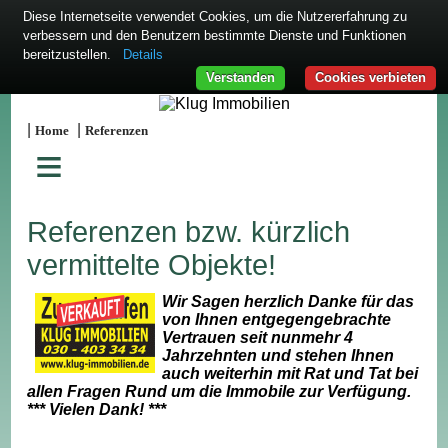
Diese Internetseite verwendet Cookies, um die Nutzererfahrung zu
verbessern und den Benutzern bestimmte Dienste und Funktionen
bereitzustellen.
Details
Verstanden
Cookies verbieten
|
|
Home
Referenzen
≡
Referenzen bzw. kürzlich
vermittelte Objekte!
Wir Sagen herzlich Danke für das
von Ihnen entgegengebrachte
Vertrauen seit nunmehr 4
Jahrzehnten und stehen Ihnen
auch weiterhin mit Rat und Tat bei
allen Fragen Rund um die Immobile zur Verfügung.
*** Vielen Dank! ***