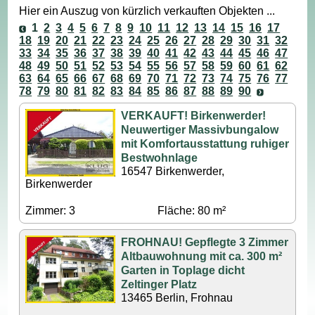
Hier ein Auszug von kürzlich verkauften Objekten ...
1
2
3
4
5
6
7
8
9
10
11
12
13
14
15
16
17
18
19
20
21
22
23
24
25
26
27
28
29
30
31
32
33
34
35
36
37
38
39
40
41
42
43
44
45
46
47
48
49
50
51
52
53
54
55
56
57
58
59
60
61
62
63
64
65
66
67
68
69
70
71
72
73
74
75
76
77
78
79
80
81
82
83
84
85
86
87
88
89
90
VERKAUFT! Birkenwerder!
Neuwertiger Massivbungalow
mit Komfortausstattung ruhiger
Bestwohnlage
16547 Birkenwerder,
Birkenwerder
Zimmer: 3
Fläche: 80 m²
FROHNAU! Gepflegte 3 Zimmer
Altbauwohnung mit ca. 300 m²
Garten in Toplage dicht
Zeltinger Platz
13465 Berlin, Frohnau