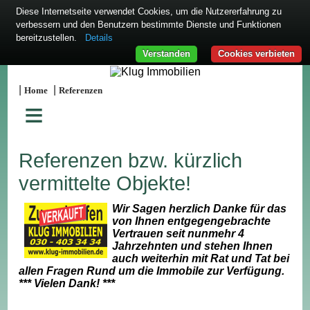
Diese Internetseite verwendet Cookies, um die Nutzererfahrung zu
verbessern und den Benutzern bestimmte Dienste und Funktionen
bereitzustellen.
Details
Verstanden
Cookies verbieten
|
|
Home
Referenzen
≡
Referenzen bzw. kürzlich
vermittelte Objekte!
Wir Sagen herzlich Danke für das
von Ihnen entgegengebrachte
Vertrauen seit nunmehr 4
Jahrzehnten und stehen Ihnen
auch weiterhin mit Rat und Tat bei
allen Fragen Rund um die Immobile zur Verfügung.
*** Vielen Dank! ***