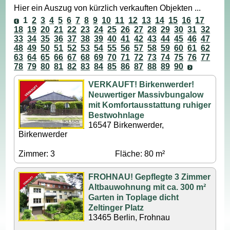
Hier ein Auszug von kürzlich verkauften Objekten ...
1
2
3
4
5
6
7
8
9
10
11
12
13
14
15
16
17
18
19
20
21
22
23
24
25
26
27
28
29
30
31
32
33
34
35
36
37
38
39
40
41
42
43
44
45
46
47
48
49
50
51
52
53
54
55
56
57
58
59
60
61
62
63
64
65
66
67
68
69
70
71
72
73
74
75
76
77
78
79
80
81
82
83
84
85
86
87
88
89
90
VERKAUFT! Birkenwerder!
Neuwertiger Massivbungalow
mit Komfortausstattung ruhiger
Bestwohnlage
16547 Birkenwerder,
Birkenwerder
Zimmer: 3
Fläche: 80 m²
FROHNAU! Gepflegte 3 Zimmer
Altbauwohnung mit ca. 300 m²
Garten in Toplage dicht
Zeltinger Platz
13465 Berlin, Frohnau