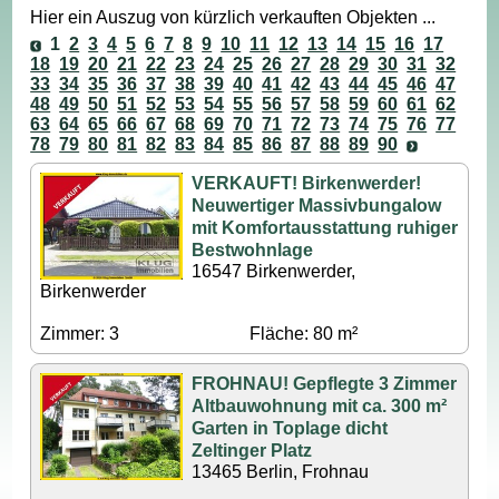
Hier ein Auszug von kürzlich verkauften Objekten ...
1
2
3
4
5
6
7
8
9
10
11
12
13
14
15
16
17
18
19
20
21
22
23
24
25
26
27
28
29
30
31
32
33
34
35
36
37
38
39
40
41
42
43
44
45
46
47
48
49
50
51
52
53
54
55
56
57
58
59
60
61
62
63
64
65
66
67
68
69
70
71
72
73
74
75
76
77
78
79
80
81
82
83
84
85
86
87
88
89
90
VERKAUFT! Birkenwerder!
Neuwertiger Massivbungalow
mit Komfortausstattung ruhiger
Bestwohnlage
16547 Birkenwerder,
Birkenwerder
Zimmer: 3
Fläche: 80 m²
FROHNAU! Gepflegte 3 Zimmer
Altbauwohnung mit ca. 300 m²
Garten in Toplage dicht
Zeltinger Platz
13465 Berlin, Frohnau