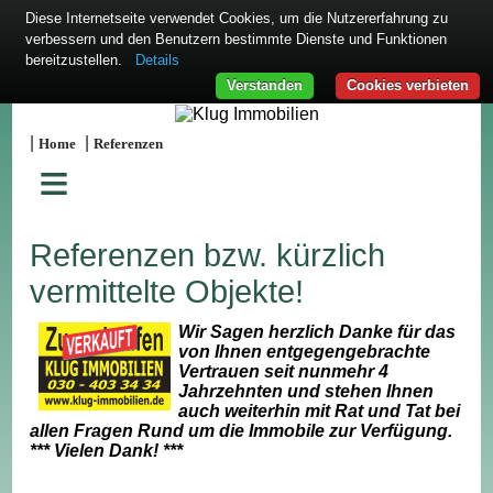
Diese Internetseite verwendet Cookies, um die Nutzererfahrung zu
verbessern und den Benutzern bestimmte Dienste und Funktionen
bereitzustellen.
Details
Verstanden
Cookies verbieten
|
|
Home
Referenzen
≡
Referenzen bzw. kürzlich
vermittelte Objekte!
Wir Sagen herzlich Danke für das
von Ihnen entgegengebrachte
Vertrauen seit nunmehr 4
Jahrzehnten und stehen Ihnen
auch weiterhin mit Rat und Tat bei
allen Fragen Rund um die Immobile zur Verfügung.
*** Vielen Dank! ***