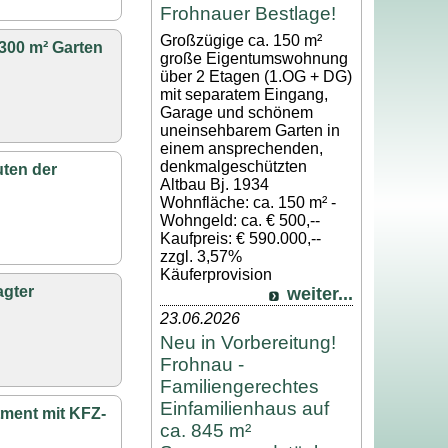
Frohnauer Bestlage!
Großzügige ca. 150 m²
300 m² Garten
große Eigentumswohnung
über 2 Etagen (1.OG + DG)
mit separatem Eingang,
Garage und schönem
uneinsehbarem Garten in
einem ansprechenden,
denkmalgeschützten
uten der
Altbau Bj. 1934
Wohnfläche: ca. 150 m² -
Wohngeld: ca. € 500,--
Kaufpreis: € 590.000,--
zzgl. 3,57%
Käuferprovision
agter
weiter...
23.06.2026
Neu in Vorbereitung!
Frohnau -
Familiengerechtes
Einfamilienhaus auf
tment mit KFZ-
ca. 845 m²