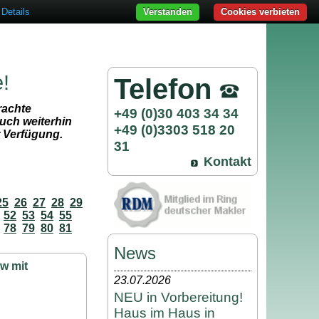
Details
Verstanden
Cookies verbieten
e!
Telefon
rachte
+49 (0)30 403 34 34
uch weiterhin
+49 (0)3303 518 20
r Verfügung.
31
Kontakt
25
26
27
28
29
52
53
54
55
78
79
80
81
News
w mit
23.07.2026
NEU in Vorbereitung!
Haus im Haus in