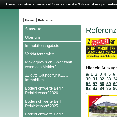
Diese Internetseite verwendet Cookies, um die Nutzererfahrung zu verbe
|
|
Home
Referenzen
Referenze
Startseite
Über uns
Immobilienangebote
Verkäuferservice
Maklerprovision - Wer zahlt
wann den Makler?
Hier ein Auszug v
1
2
3
4
5
6
12 gute Gründe für KLUG
30
31
32
33
3
Immobilien!
56
57
58
59
6
Bodenrichtwerte Berlin
82
83
84
85
8
Reinickendorf 2026
Bodenrichtwerte Berlin
Reinickendorf 2025
Bodenrichtwerte Berlin