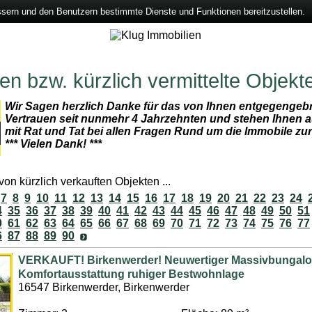
ssern und den Benutzern bestimmte Dienste und Funktionen bereitzustellen.
n bzw. kürzlich vermittelte Objekt
Wir Sagen herzlich Danke für das von Ihnen entgegengeb
Vertrauen seit nunmehr 4 Jahrzehnten und stehen Ihnen a
mit Rat und Tat bei allen Fragen Rund um die Immobile zu
*** Vielen Dank! ***
on kürzlich verkauften Objekten ...
7
8
9
10
11
12
13
14
15
16
17
18
19
20
21
22
23
24
4
35
36
37
38
39
40
41
42
43
44
45
46
47
48
49
50
51
0
61
62
63
64
65
66
67
68
69
70
71
72
73
74
75
76
77
6
87
88
89
90
VERKAUFT! Birkenwerder! Neuwertiger Massivbungalo
Komfortausstattung ruhiger Bestwohnlage
16547 Birkenwerder, Birkenwerder