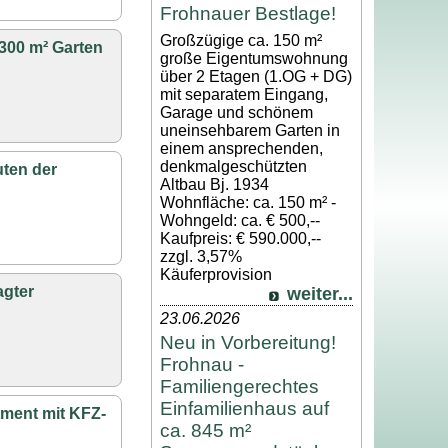
Frohnauer Bestlage!
Großzügige ca. 150 m²
300 m² Garten
große Eigentumswohnung
über 2 Etagen (1.OG + DG)
mit separatem Eingang,
Garage und schönem
uneinsehbarem Garten in
einem ansprechenden,
denkmalgeschützten
uten der
Altbau Bj. 1934
Wohnfläche: ca. 150 m² -
Wohngeld: ca. € 500,--
Kaufpreis: € 590.000,--
zzgl. 3,57%
Käuferprovision
agter
weiter...
23.06.2026
Neu in Vorbereitung!
Frohnau -
Familiengerechtes
Einfamilienhaus auf
tment mit KFZ-
ca. 845 m²