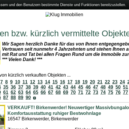
ssern und den Benutzern bestimmte Dienste und Funktionen bereitzustellen.
n bzw. kürzlich vermittelte Objekt
Wir Sagen herzlich Danke für das von Ihnen entgegengeb
Vertrauen seit nunmehr 4 Jahrzehnten und stehen Ihnen a
mit Rat und Tat bei allen Fragen Rund um die Immobile zu
*** Vielen Dank! ***
on kürzlich verkauften Objekten ...
7
8
9
10
11
12
13
14
15
16
17
18
19
20
21
22
23
24
4
35
36
37
38
39
40
41
42
43
44
45
46
47
48
49
50
51
0
61
62
63
64
65
66
67
68
69
70
71
72
73
74
75
76
77
6
87
88
89
90
VERKAUFT! Birkenwerder! Neuwertiger Massivbungalo
Komfortausstattung ruhiger Bestwohnlage
16547 Birkenwerder, Birkenwerder