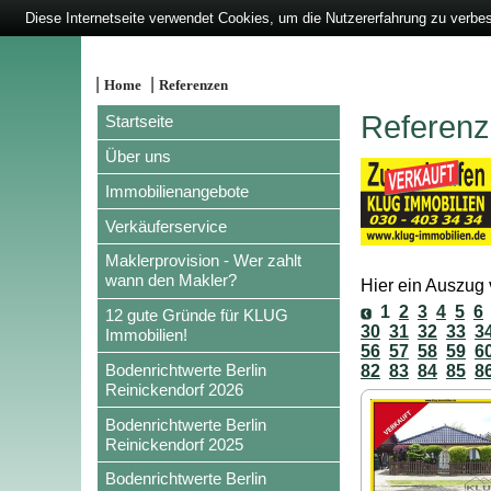
Diese Internetseite verwendet Cookies, um die Nutzererfahrung zu verbe
|
|
Home
Referenzen
Referenze
Startseite
Über uns
Immobilienangebote
Verkäuferservice
Maklerprovision - Wer zahlt
wann den Makler?
Hier ein Auszug v
1
2
3
4
5
6
12 gute Gründe für KLUG
30
31
32
33
3
Immobilien!
56
57
58
59
6
Bodenrichtwerte Berlin
82
83
84
85
8
Reinickendorf 2026
Bodenrichtwerte Berlin
Reinickendorf 2025
Bodenrichtwerte Berlin