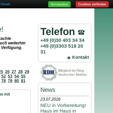
Details
Verstanden
Cookies verbieten
e!
Telefon
rachte
+49 (0)30 403 34 34
uch weiterhin
+49 (0)3303 518 20
r Verfügung.
31
Kontakt
25
26
27
28
29
52
53
54
55
78
79
80
81
News
w mit
23.07.2026
NEU in Vorbereitung!
Haus im Haus in