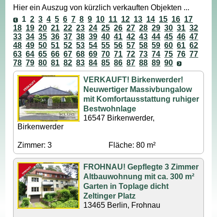
Hier ein Auszug von kürzlich verkauften Objekten ...
1
2
3
4
5
6
7
8
9
10
11
12
13
14
15
16
17
18
19
20
21
22
23
24
25
26
27
28
29
30
31
32
33
34
35
36
37
38
39
40
41
42
43
44
45
46
47
48
49
50
51
52
53
54
55
56
57
58
59
60
61
62
63
64
65
66
67
68
69
70
71
72
73
74
75
76
77
78
79
80
81
82
83
84
85
86
87
88
89
90
VERKAUFT! Birkenwerder!
Neuwertiger Massivbungalow
mit Komfortausstattung ruhiger
Bestwohnlage
16547 Birkenwerder,
Birkenwerder
Zimmer: 3
Fläche: 80 m²
FROHNAU! Gepflegte 3 Zimmer
Altbauwohnung mit ca. 300 m²
Garten in Toplage dicht
Zeltinger Platz
13465 Berlin, Frohnau