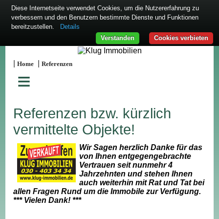
Diese Internetseite verwendet Cookies, um die Nutzererfahrung zu
verbessern und den Benutzern bestimmte Dienste und Funktionen
bereitzustellen.
Details
Verstanden
Cookies verbieten
|
|
Home
Referenzen
≡
Referenzen bzw. kürzlich
vermittelte Objekte!
Wir Sagen herzlich Danke für das
von Ihnen entgegengebrachte
Vertrauen seit nunmehr 4
Jahrzehnten und stehen Ihnen
auch weiterhin mit Rat und Tat bei
allen Fragen Rund um die Immobile zur Verfügung.
*** Vielen Dank! ***