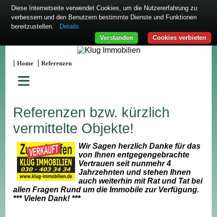
Diese Internetseite verwendet Cookies, um die Nutzererfahrung zu
verbessern und den Benutzern bestimmte Dienste und Funktionen
bereitzustellen.
Details
Verstanden
Cookies verbieten
|
|
Home
Referenzen
≡
Referenzen bzw. kürzlich
vermittelte Objekte!
Wir Sagen herzlich Danke für das
von Ihnen entgegengebrachte
Vertrauen seit nunmehr 4
Jahrzehnten und stehen Ihnen
auch weiterhin mit Rat und Tat bei
allen Fragen Rund um die Immobile zur Verfügung.
*** Vielen Dank! ***