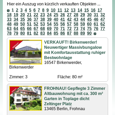
Hier ein Auszug von kürzlich verkauften Objekten ...
1
2
3
4
5
6
7
8
9
10
11
12
13
14
15
16
17
18
19
20
21
22
23
24
25
26
27
28
29
30
31
32
33
34
35
36
37
38
39
40
41
42
43
44
45
46
47
48
49
50
51
52
53
54
55
56
57
58
59
60
61
62
63
64
65
66
67
68
69
70
71
72
73
74
75
76
77
78
79
80
81
82
83
84
85
86
87
88
89
90
VERKAUFT! Birkenwerder!
Neuwertiger Massivbungalow
mit Komfortausstattung ruhiger
Bestwohnlage
16547 Birkenwerder,
Birkenwerder
Zimmer: 3
Fläche: 80 m²
FROHNAU! Gepflegte 3 Zimmer
Altbauwohnung mit ca. 300 m²
Garten in Toplage dicht
Zeltinger Platz
13465 Berlin, Frohnau