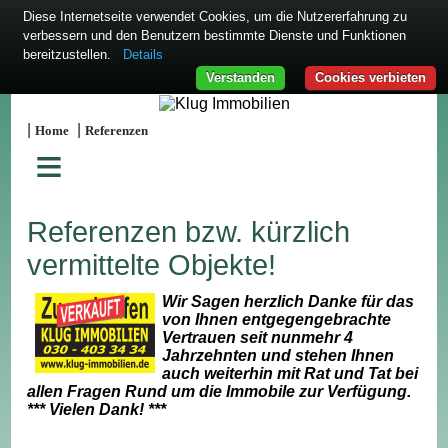
Diese Internetseite verwendet Cookies, um die Nutzererfahrung zu
verbessern und den Benutzern bestimmte Dienste und Funktionen
bereitzustellen.
Details
Verstanden
Cookies verbieten
|
|
Home
Referenzen
≡
Referenzen bzw. kürzlich
vermittelte Objekte!
Wir Sagen herzlich Danke für das
von Ihnen entgegengebrachte
Vertrauen seit nunmehr 4
Jahrzehnten und stehen Ihnen
auch weiterhin mit Rat und Tat bei
allen Fragen Rund um die Immobile zur Verfügung.
*** Vielen Dank! ***