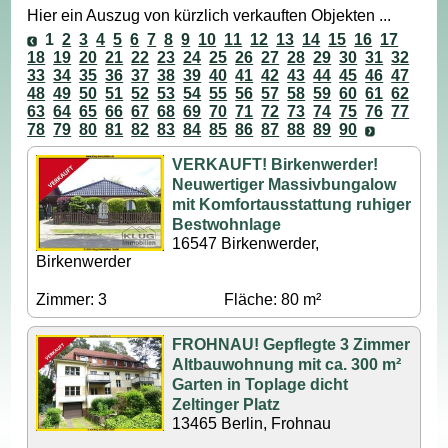
Hier ein Auszug von kürzlich verkauften Objekten ...
1
2
3
4
5
6
7
8
9
10
11
12
13
14
15
16
17
18
19
20
21
22
23
24
25
26
27
28
29
30
31
32
33
34
35
36
37
38
39
40
41
42
43
44
45
46
47
48
49
50
51
52
53
54
55
56
57
58
59
60
61
62
63
64
65
66
67
68
69
70
71
72
73
74
75
76
77
78
79
80
81
82
83
84
85
86
87
88
89
90
VERKAUFT! Birkenwerder!
Neuwertiger Massivbungalow
mit Komfortausstattung ruhiger
Bestwohnlage
16547 Birkenwerder,
Birkenwerder
Zimmer: 3
Fläche: 80 m²
FROHNAU! Gepflegte 3 Zimmer
Altbauwohnung mit ca. 300 m²
Garten in Toplage dicht
Zeltinger Platz
13465 Berlin, Frohnau