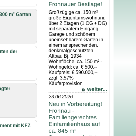
Frohnauer Bestlage!
Großzügige ca. 150 m²
300 m² Garten
große Eigentumswohnung
über 2 Etagen (1.OG + DG)
mit separatem Eingang,
Garage und schönem
uneinsehbarem Garten in
einem ansprechenden,
denkmalgeschützten
uten der
Altbau Bj. 1934
Wohnfläche: ca. 150 m² -
Wohngeld: ca. € 500,--
Kaufpreis: € 590.000,--
zzgl. 3,57%
Käuferprovision
agter
weiter...
23.06.2026
Neu in Vorbereitung!
Frohnau -
Familiengerechtes
Einfamilienhaus auf
tment mit KFZ-
ca. 845 m²