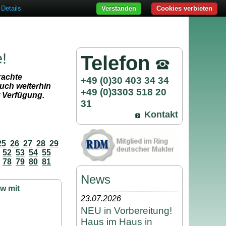
Details
Verstanden
Cookies verbieten
e!
Telefon
rachte
+49 (0)30 403 34 34
uch weiterhin
+49 (0)3303 518 20
r Verfügung.
31
Kontakt
25
26
27
28
29
52
53
54
55
78
79
80
81
News
w mit
23.07.2026
NEU in Vorbereitung!
Haus im Haus in