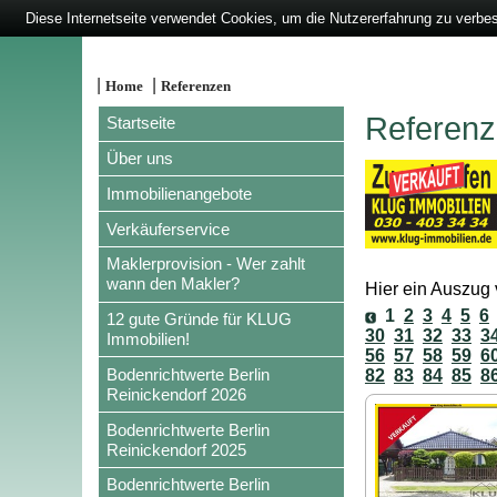
Diese Internetseite verwendet Cookies, um die Nutzererfahrung zu verbe
|
|
Home
Referenzen
Referenze
Startseite
Über uns
Immobilienangebote
Verkäuferservice
Maklerprovision - Wer zahlt
wann den Makler?
Hier ein Auszug v
1
2
3
4
5
6
12 gute Gründe für KLUG
30
31
32
33
3
Immobilien!
56
57
58
59
6
Bodenrichtwerte Berlin
82
83
84
85
8
Reinickendorf 2026
Bodenrichtwerte Berlin
Reinickendorf 2025
Bodenrichtwerte Berlin