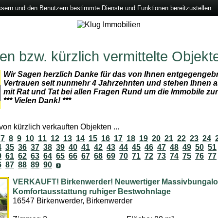
ssern und den Benutzern bestimmte Dienste und Funktionen bereitzustellen.
n bzw. kürzlich vermittelte Objekt
Wir Sagen herzlich Danke für das von Ihnen entgegengeb
Vertrauen seit nunmehr 4 Jahrzehnten und stehen Ihnen a
mit Rat und Tat bei allen Fragen Rund um die Immobile zu
*** Vielen Dank! ***
on kürzlich verkauften Objekten ...
7
8
9
10
11
12
13
14
15
16
17
18
19
20
21
22
23
24
4
35
36
37
38
39
40
41
42
43
44
45
46
47
48
49
50
51
0
61
62
63
64
65
66
67
68
69
70
71
72
73
74
75
76
77
6
87
88
89
90
VERKAUFT! Birkenwerder! Neuwertiger Massivbungalo
Komfortausstattung ruhiger Bestwohnlage
16547 Birkenwerder, Birkenwerder