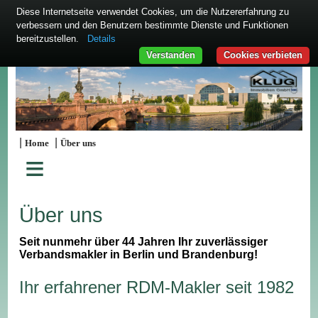
Diese Internetseite verwendet Cookies, um die Nutzererfahrung zu
verbessern und den Benutzern bestimmte Dienste und Funktionen
bereitzustellen.
Details
Verstanden
Cookies verbieten
|
|
Home
Über uns
≡
Über uns
Seit nunmehr über 44 Jahren Ihr zuverlässiger
Verbandsmakler in Berlin und Brandenburg!
Ihr erfahrener RDM-Makler seit 1982