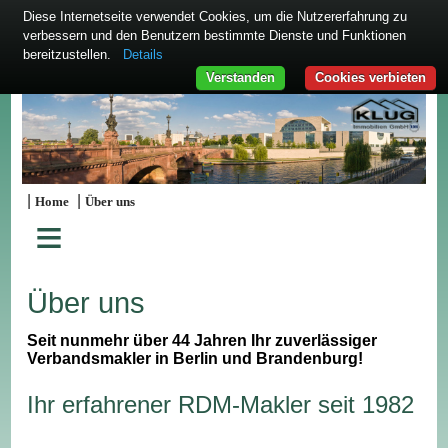
Diese Internetseite verwendet Cookies, um die Nutzererfahrung zu
verbessern und den Benutzern bestimmte Dienste und Funktionen
bereitzustellen.
Details
Verstanden
Cookies verbieten
|
|
Home
Über uns
≡
Über uns
Seit nunmehr über 44 Jahren Ihr zuverlässiger
Verbandsmakler in Berlin und Brandenburg!
Ihr erfahrener RDM-Makler seit 1982