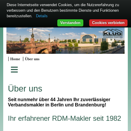
Diese Internetseite verwendet Cookies, um die Nutzererfahrung zu
verbessern und den Benutzern bestimmte Dienste und Funktionen
bereitzustellen.
Details
Verstanden
Cookies verbieten
|
|
Home
Über uns
≡
Über uns
Seit nunmehr über 44 Jahren Ihr zuverlässiger
Verbandsmakler in Berlin und Brandenburg!
Ihr erfahrener RDM-Makler seit 1982